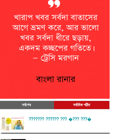
সর্বশেষ
সর্বাধিক পঠিত
??????? ?????? ??? �??? ???�