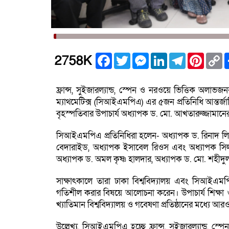
Facebook
Twitter
Messenger
LinkedIn
Telegram
Pintere
C
2758K
L
ফ্রান্স, সুইজারল্যান্ড, স্পেন ও নরওয়ে ভিত্তিক অলাভজন
ম্যাথমেটিক্স (সিআইএমপিএ) এর ৫জন প্রতিনিধি আন্তর্
বৃহস্পতিবার উপাচার্য অধ্যাপক ড. মো. আখতারুজ্জামানের স
সিআইএমপিএ প্রতিনিধিরা হলেন- অধ্যাপক ড. রিনাদ লিপ
বেদারাইড, অধ্যাপক ইসাবেল রিওস এবং অধ্যাপক সিলভ
অধ্যাপক ড. অমল কৃষ্ণ হালদার, অধ্যাপক ড. মো. শহীদুল
সাক্ষাৎকালে তারা ঢাকা বিশ্ববিদ্যালয় এবং সিআইএম
গতিশীল করার বিষয়ে আলোচনা করেন। উপাচার্য শিক্ষা ও গব
খ্যাতিমান বিশ্ববিদ্যালয় ও গবেষণা প্রতিষ্ঠানের মধ্যে আ
উল্লেখ্য, সিআইএমপিএ হচ্ছে ফ্রান্স, সুইজারল্যান্ড, 