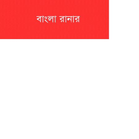
?????? ???????? ???? ??????
???????? ??? ?????, ????????? ?????????
???? ??? ?????
?????? ????? ?????? ???? ???? ?????