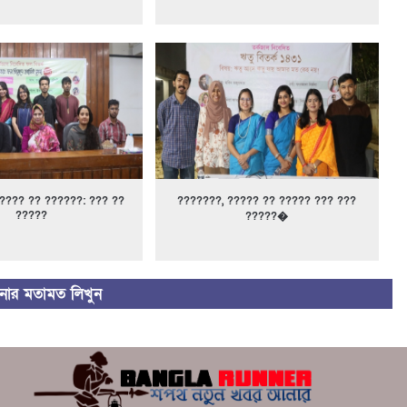
???? ?? ??????: ??? ??
???????, ????? ?? ????? ??? ???
?????
?????�
ার মতামত লিখুন