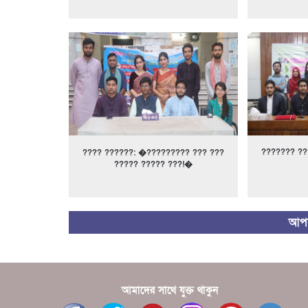
??????? ??
???? ??????: �????????? ??? ???
????? ????? ???!�
আপন
আমাদের সাথে যুক্ত থাকুন