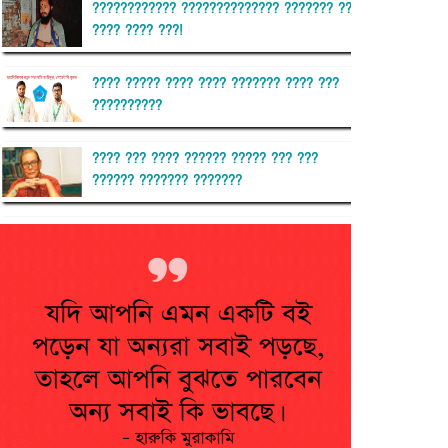
???????????? ?????????????? ??????? ??
???? ???? ???!
???? ????? ???? ???? ??????? ???? ???
??????????
???? ??? ???? ?????? ????? ??? ???
?????? ??????? ???????
??????? ?????????
?????????? ?? ?????
??????? ?????????????? ??????
???????????? ?????????? ???????
?????????????