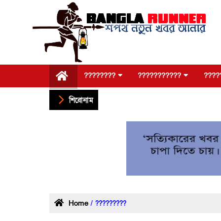
????????
???????????
????
শিরোনাম
Home
/ ?????????