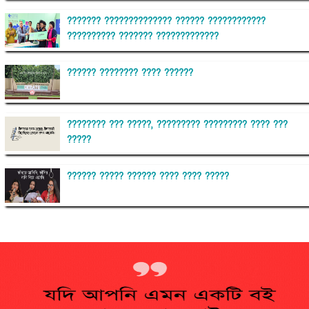
??????? ?????????????? ?????? ????????????
?????????? ??????? ?????????????
?????? ???????? ???? ??????
???????? ??? ?????, ????????? ????????? ???? ???
?????
?????? ????? ?????? ???? ???? ?????