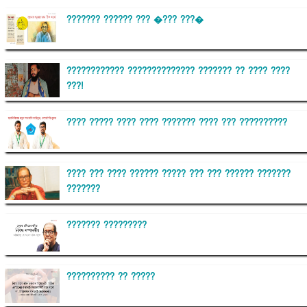
??????? ?????? ??? �??? ???�
???????????? ?????????????? ??????? ?? ???? ????
???!
???? ????? ???? ???? ??????? ???? ??? ??????????
???? ??? ???? ?????? ????? ??? ??? ?????? ???????
???????
??????? ?????????
?????????? ?? ?????