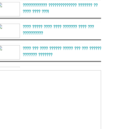
???????????? ?????????????? ??????? ??
???? ???? ???!
???? ????? ???? ???? ??????? ???? ???
??????????
???? ??? ???? ?????? ????? ??? ??? ??????
??????? ???????
??????? ?????????
?????????? ?? ?????
??????? ?????????????? ??????
???????????? ?????????? ???????
?????????????