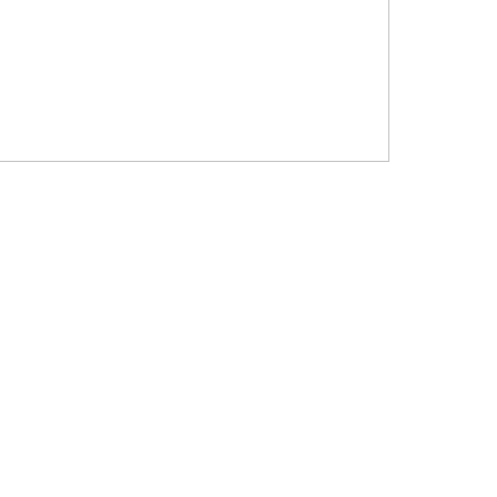
?????? ???????? ???? ??????
???????? ??? ?????, ????????? ?????????
???? ??? ?????
?????? ????? ?????? ???? ???? ?????