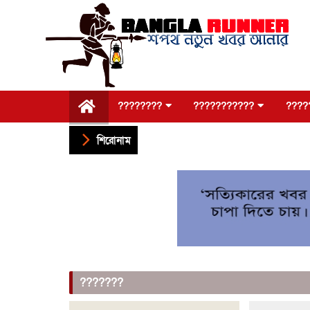
????????
???????????
????
শিরোনাম
???????