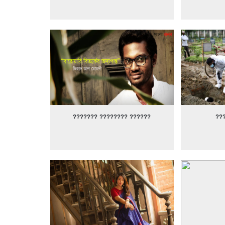
??????? ???????? ??????
??