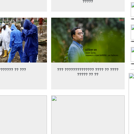
?????
??????? ?? ???
??? ?????????????? ???? ?? ????
????? ?? ??