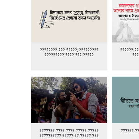
???????? ??? ?????, ?????????
?????? ??
????????? ???? ??? ?????
???
??????? ???? ???? ????? ?????
?????? ?
?????????? ????? ?? ????? ???