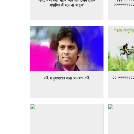
আগস্টে প্রার্থনা ‘নতুন করে আর কোন শোক
??? ?????
বাঙালির জীবনে না আসুক’
?????????
এই মানুষগুলোর জন্য মানবতা চাই
?? ???????