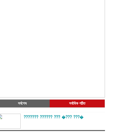
সর্বশেষ
সর্বাধিক পঠিত
??????? ?????? ??? �??? ???�