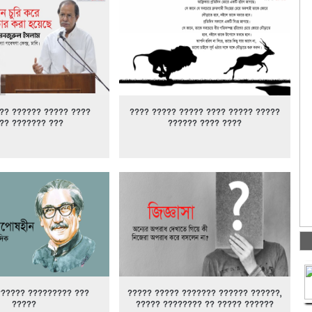
?? ?????? ????? ????
???? ????? ????? ???? ????? ?????
?? ??????? ???
?????? ???? ????
?????? ????????? ???
????? ????? ??????? ?????? ??????,
?????
????? ???????? ?? ????? ??????