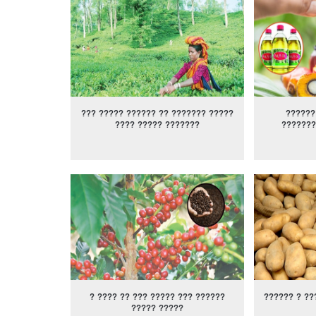
??? ????? ?????? ?? ??????? ?????
??????
???? ????? ???????
???????
? ???? ?? ??? ????? ??? ??????
?????? ? ??
????? ?????