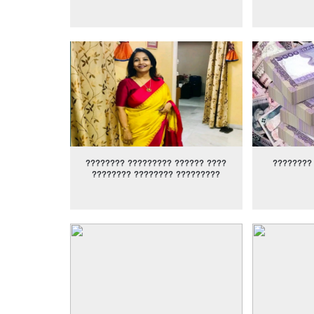
???????? ????????? ?????? ????
????????
???????? ???????? ?????????