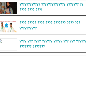
???????????? ?????????????? ??????? ??
???? ???? ???!
???? ????? ???? ???? ??????? ???? ???
??????????
???? ??? ???? ?????? ????? ??? ??? ??????
??????? ???????
??????? ?????????
?????????? ?? ?????
??????? ?????????????? ??????
???????????? ?????????? ???????
?????????????