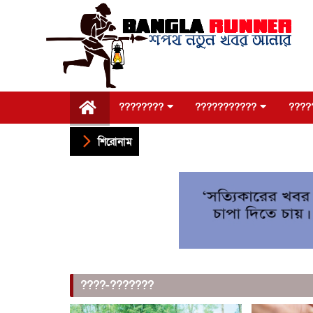
????????
???????????
????
শিরোনাম
????-???????