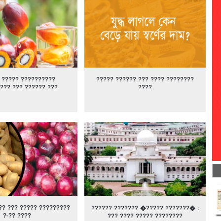
 ????? ??????????
????? ?????? ??? ???? ????????
??? ??? ?????? ???
????
?? ??? ????? ?????????
?????? ??????? �????? ???????� :
?-?? ????
??? ???? ????? ????????