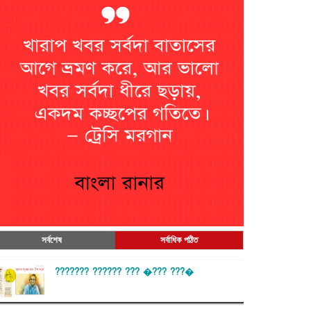
সর্বশেষ
সর্বাধিক পঠিত
??????? ?????? ??? �??? ???�