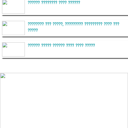
?????? ???????? ???? ??????
???????? ??? ?????, ????????? ????????? ???? ???
?????
?????? ????? ?????? ???? ???? ?????