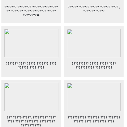
??????? ???????? ???????????????
?????? ?????? ????? ?????? ???? ,
?? ??????? ????????????? ?????
??????? ?????
????????�
??????? ???? ????? ??????? ????
?????????? ????? ????? ????
?????? ???? ????
??????????? ??????????
??? ?????-?????, ????????? ????
??????????? ??????? ???? ???????
???? ????? ???????? ?????????
?????? ???? ???????? ????
????????????