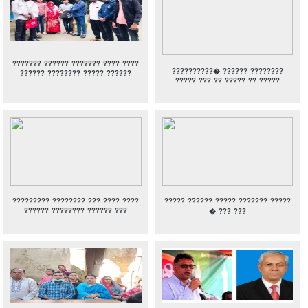
??????? ?????? ??????? ???? ????
??????????� ?????? ????????
?????? ???????? ????? ??????
????? ??? ?? ????? ?? ?????
????????? ???????? ??? ???? ????
????? ?????? ????? ??????? ?????
?????? ???????? ?????? ???
� ??? ???