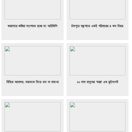
কারাগারে জঙ্গিরা সংশোধন হচ্ছে না: আইজিপি
চাঁদপুরে বজ্রপাতে একই পরিবারের ৪ জন নিহত
বিস্মিত আদালত, সন্তানকে নিতে চান না বাবা-মা
১০ লাখ মানুষের ‘কান্না’ এক স্লুইসগেট