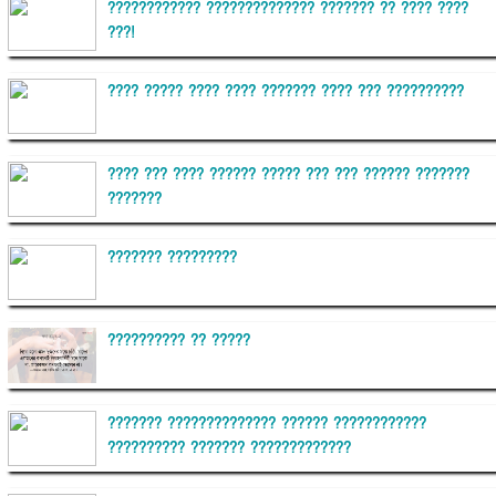
???????????? ?????????????? ??????? ?? ???? ????
???!
???? ????? ???? ???? ??????? ???? ??? ??????????
???? ??? ???? ?????? ????? ??? ??? ?????? ???????
???????
??????? ?????????
?????????? ?? ?????
??????? ?????????????? ?????? ????????????
?????????? ??????? ?????????????