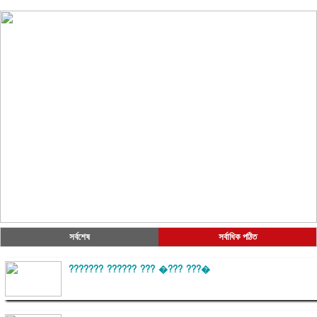
সর্বশেষ
সর্বাধিক পঠিত
??????? ?????? ??? �??? ???�