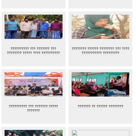
?????????? ??? ??????? ???
???????? ?????? ???????? ??? ????
???????? ????? ???? ??????????
??????????? ?????????
?????????? ??? ??????? ?????
??????? ?? ?????? ????????
???????