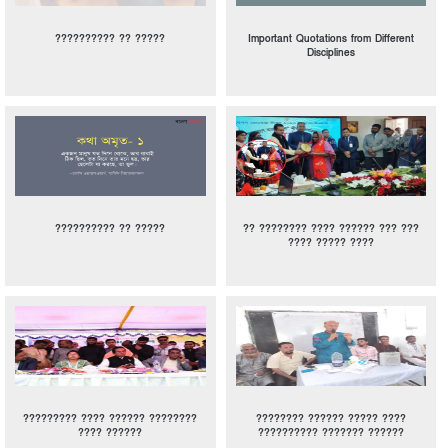
?????????? ?? ?????
Important Quotations from Different
Disciplines
?????????? ?? ?????
?? ???????? ???? ?????? ??? ???
???? ????? ????
????????? ???? ?????? ????????
???????? ?????? ????? ????
???? ??????
?????????? ??????? ??????