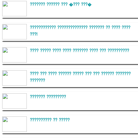
??????? ?????? ??? �??? ???�
???????????? ?????????????? ??????? ?? ???? ????
???!
???? ????? ???? ???? ??????? ???? ??? ??????????
???? ??? ???? ?????? ????? ??? ??? ?????? ???????
???????
??????? ?????????
?????????? ?? ?????