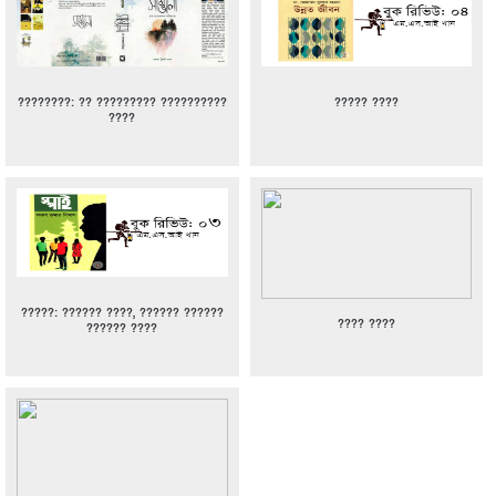
????????: ?? ????????? ??????????
????? ????
????
?????: ?????? ????, ?????? ??????
???? ????
?????? ????