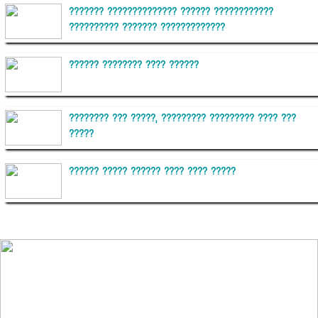
??????? ?????????????? ?????? ????????????
?????????? ??????? ?????????????
?????? ???????? ???? ??????
???????? ??? ?????, ????????? ????????? ???? ???
?????
?????? ????? ?????? ???? ???? ?????