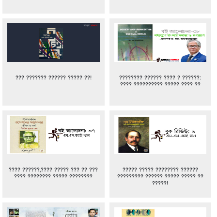
??? ??????? ?????? ????? ??!
???????? ?????? ???? ? ??????:
???? ?????????? ????? ???? ??
???? ??????,???? ????? ??? ?? ???
????? ????? ???????? ??????
???? ???????? ????? ????????
????????? ?????? ????? ????? ??
?????!