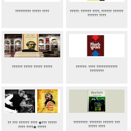
????????? ????? ????
?????: ?????? ????, ?????? ??????
?????? ????
?????? ????? ????? ?????
??????: ???? ????????????
????????
????????: ??????? ?????? ???
?? ??? ?????? ???? �??? ?????
????? ????
???? ????� ?????