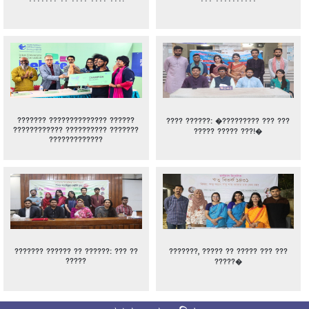
??????? ?????????????? ??????
???? ??????: �????????? ??? ???
???????????? ?????????? ???????
????? ????? ???!�
?????????????
??????? ?????? ?? ??????: ??? ??
???????, ????? ?? ????? ??? ???
?????
?????�