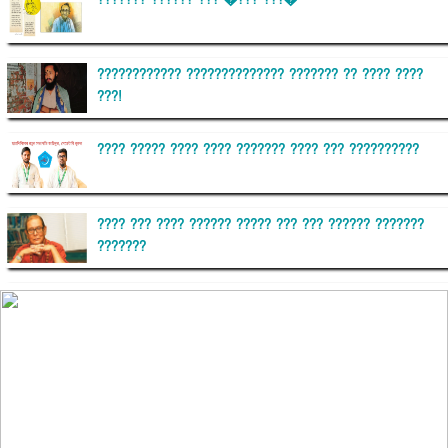
??????? ?????? ??? �??? ???�
???????????? ?????????????? ??????? ?? ???? ????
???!
???? ????? ???? ???? ??????? ???? ??? ??????????
???? ??? ???? ?????? ????? ??? ??? ?????? ???????
???????
??????? ?????????
?????????? ?? ?????