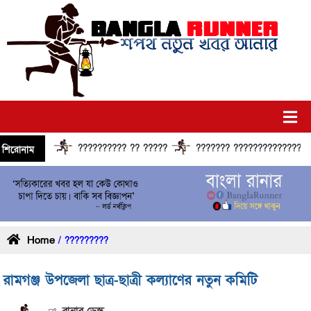
?????????? ?? ?????
??????? ?????????????? ??????
শিরোনাম
Home
/ ?????????
রামগঞ্জ উপজেলা ছাত্র-ছাত্রী কল্যাণের নতুন কমিটি