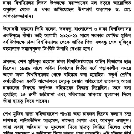
ঢাকা বিশ্বদ্যিালয় দিবস উপলক্ষে ক্যাম্পাসের মল চত্বরে আয়োজিত
অনুষ্ঠান থেকে এ খবর জানিয়েছেন উপাচার্য অধ্যাপক ড. মো.
আখতারুজ্জামান।
উদ্বোধনী বক্তব্যে তিনি বলেন, ‘বঙ্গবন্ধু, বাংলাদেশ ও ঢাকা বিশ্ববিদ্যালয়
একইসূত্রে গাঁথা। তাই আগামী ২০২০-২১ সালে সরকার ঘোষিত মুজিব
বর্ষ উপলক্ষে ঢাকা বিশ্ববিদ্যালয় থেকে জাতির পিতা বঙ্গবন্ধু শেখ মুজিবুর
রহমানকে সম্মানসূচক ডি-লিট উপাধি দেওয়া হবে।’
প্রসঙ্গত, শেখ মুজিবুর রহমান ঢাকা বিশ্ববিদ্যালয়ের আইন বিভাগের ছাত্র
ছিলেন। ১৯৪৯ সালে আইন বিভাগের দ্বিতীয় বর্ষে পড়াকালীন সময়ে
তাকে ঢাকা বিশ্ববিদ্যালয় থেকে বহিস্কার করা হয়েছিল। চতুর্থ শ্রেণীর
কর্মচারীদের একটি আন্দোলনে নেতৃত্ব দেয়ার অভিযোগে তাকেসহ আরো
চারজনের বিরুদ্ধে কর্তৃপক্ষ বহিস্কারের সিদ্ধান্ত নিয়েছিল। তবে বলা
হয়েছিল, ১৫ রুপী জরিমানা এবং পরিবারের মাধ্যমে মুচলেকা দিলে
তাঁরা ছাত্রত্ব ফিরে পাবেন।
শেখ মুজিব ছাড়া বহিস্কারাদেশ পাওয়া অন্য চারজন ছিলেন কল্যাণ চন্দ্র
দাশগুপ্ত, নাঈমউদ্দিন আহমেদ, নাদেরা বেগম এবং আবদুল ওয়াদুদ।
তারা সবাই জরিমানা ও মুচলেকা দিয়ে ছাত্রত্ব ফিরিয়ে নিলেও শেখ
মুজিব মুচলেকা ও জরিমানা দিয়ে ছাত্রত্ব গ্রহণ করেননি। ওই ঘটনার দীর্ঘ