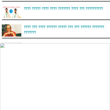
???? ????? ???? ???? ??????? ???? ??? ??????????
???? ??? ???? ?????? ????? ??? ??? ?????? ???????
???????
??????? ?????????
?????????? ?? ?????
??????? ?????????????? ?????? ????????????
?????????? ??????? ?????????????
?????? ???????? ???? ??????