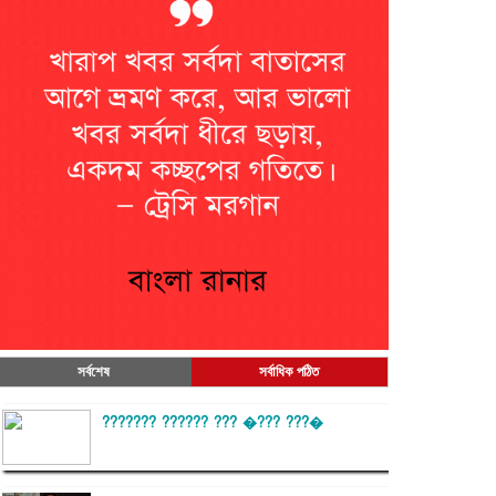
সর্বশেষ
সর্বাধিক পঠিত
??????? ?????? ??? �??? ???�