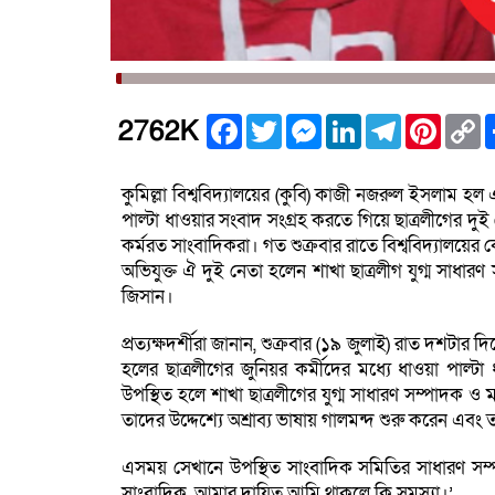
Facebook
Twitter
Messenger
LinkedIn
Telegram
Pintere
C
2762K
L
কুমিল্লা বিশ্ববিদ্যালয়ের (কুবি) কাজী নজরুল ইসলাম হল এ
পাল্টা ধাওয়ার সংবাদ সংগ্রহ করতে গিয়ে ছাত্রলীগের দুই 
কর্মরত সাংবাদিকরা। গত শুক্রবার রাতে বিশ্ববিদ্যালয়ের ক
অভিযুক্ত ঐ দুই নেতা হলেন শাখা ছাত্রলীগ যুগ্ম সা
জিসান।
প্রত্যক্ষদর্শীরা জানান, শুক্রবার (১৯ জুলাই) রাত দশটার
হলের ছাত্রলীগের জুনিয়র কর্মীদের মধ্যে ধাওয়া পাল্ট
উপস্থিত হলে শাখা ছাত্রলীগের যুগ্ম সাধারণ সম্পাদক ও ম
তাদের উদ্দেশ্যে অশ্রাব্য ভাষায় গালমন্দ শুরু করেন এ
এসময় সেখানে উপস্থিত সাংবাদিক সমিতির সাধারণ সম্পা
সাংবাদিক, আমার দায়িত্ব আমি থাকলে কি সমস্যা।’