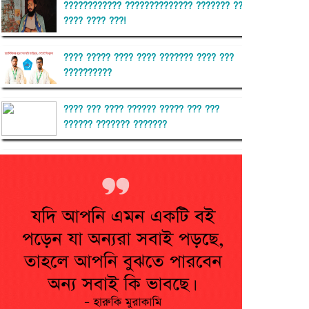
???????????? ?????????????? ??????? ??
???? ???? ???!
???? ????? ???? ???? ??????? ???? ???
??????????
???? ??? ???? ?????? ????? ??? ???
?????? ??????? ???????
??????? ?????????
?????????? ?? ?????
??????? ?????????????? ??????
???????????? ?????????? ???????
?????????????