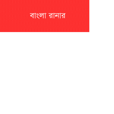
?????? ???????? ???? ??????
???????? ??? ?????, ????????? ?????????
???? ??? ?????
?????? ????? ?????? ???? ???? ?????