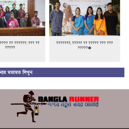
???? ?? ??????: ??? ??
???????, ????? ?? ????? ??? ???
?????
?????�
ার মতামত লিখুন