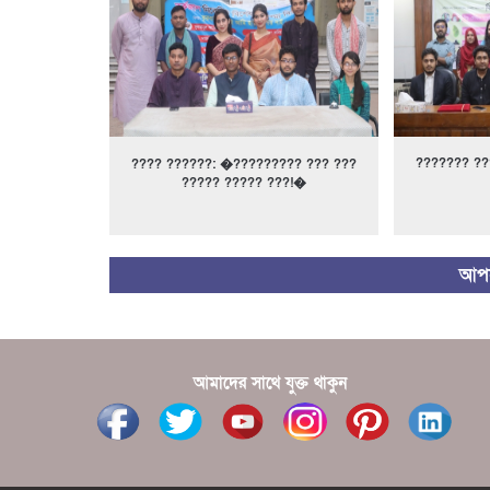
??????? ??
???? ??????: �????????? ??? ???
????? ????? ???!�
আপন
আমাদের সাথে যুক্ত থাকুন