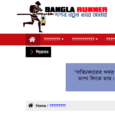
????????
???????????
????
শিরোনাম
Home
/ ?????????