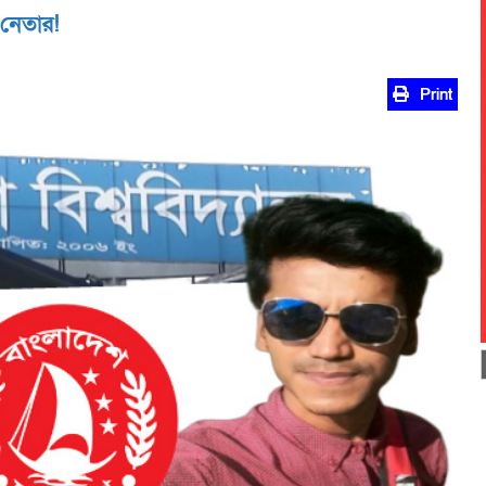
 নেতার!
Print