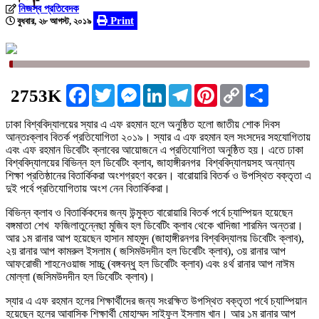
নিজস্ব প্রতিবেদক
Print
বুধবার, ২৮ আগস্ট, ২০১৯
Facebook
Twitter
Messenger
LinkedIn
Telegram
Pinterest
Copy
Share
2753K
Link
ঢাকা বিশ্ববিদ্যালয়ের স্যার এ এফ রহমান হলে অনুষ্ঠিত হলো জাতীয় শোক দিবস
আন্তঃক্লাব বিতর্ক প্রতিযোগিতা ২০১৯। স্যার এ এফ রহমান হল সংসদের সহযোগিতায়
এবং এফ রহমান ডিবেটিং ক্লাবের আয়োজনে এ প্রতিযোগিতা অনুষ্ঠিত হয়। এতে ঢাকা
বিশ্ববিদ্যালয়ের বিভিন্ন হল ডিবেটিং ক্লাব, জাহাঙ্গীরনগর বিশ্ববিদ্যালয়সহ অন্যান্য
শিক্ষা প্রতিষ্ঠানের বিতার্কিকরা অংশগ্রহণ করেন। বারোয়ারি বিতর্ক ও উপস্থিত বক্তৃতা এ
দুই পর্বে প্রতিযোগিতায় অংশ নেন বিতার্কিকরা।
বিভিন্ন ক্লাব ও বিতার্কিকদের জন্য উন্মুক্ত বারোয়ারি বিতর্ক পর্বে চ্যাম্পিয়ন হয়েছেন
বঙ্গমাতা শেখ ফজিলাতুন্নেছা মুজিব হল ডিবেটিং ক্লাব থেকে খাদিজা শারমিন অন্তরা।
আর ১ম রানার আপ হয়েছেন হাসান মাহমুদ (জাহাঙ্গীরনগর বিশ্ববিদ্যালয় ডিবেটিং ক্লাব),
২য় রানার আপ কামরুল ইসলাম ( জসিমউদদীন হল ডিবেটিং ক্লাব), ৩য় রানার আপ
আফরোজী শাহনেওয়াজ সাচ্চু (বঙ্গবন্ধু হল ডিবেটিং ক্লাব) এবং ৪র্থ রানার আপ নাঈম
মোল্লা (জসিমউদদীন হল ডিবেটিং ক্লাব)।
স্যার এ এফ রহমান হলের শিক্ষার্থীদের জন্য সংরক্ষিত উপস্থিত বক্তৃতা পর্বে চ্যাম্পিয়ান
হয়েছেন হলের আবাসিক শিক্ষার্থী মোহাম্মদ সাইফুল ইসলাম খান। আর ১ম রানার আপ