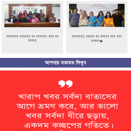
??????? ?????? ?? ??????: ??? ??
???????, ????? ?? ????? ??? ???
?????
?????�
আপনার মতামত লিখুন