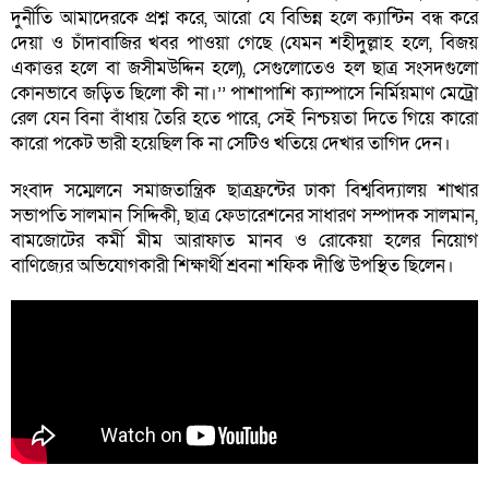
দুর্নীতি আমাদেরকে প্রশ্ন করে, আরো যে বিভিন্ন হলে ক্যান্টিন বন্ধ করে
দেয়া ও চাঁদাবাজির খবর পাওয়া গেছে (যেমন শহীদুল্লাহ হলে, বিজয়
একাত্তর হলে বা জসীমউদ্দিন হলে), সেগুলোতেও হল ছাত্র সংসদগুলো
কোনভাবে জড়িত ছিলো কী না।’’ পাশাপাশি ক্যাম্পাসে নির্মিয়মাণ মেট্রো
রেল যেন বিনা বাঁধায় তৈরি হতে পারে, সেই নিশ্চয়তা দিতে গিয়ে কারো
কারো পকেট ভারী হয়েছিল কি না সেটিও খতিয়ে দেখার তাগিদ দেন।
সংবাদ সম্মেলনে সমাজতান্ত্রিক ছাত্রফ্রন্টের ঢাকা বিশ্ববিদ্যালয় শাখার
সভাপতি সালমান সিদ্দিকী, ছাত্র ফেডারেশনের সাধারণ সম্পাদক সালমান,
বামজোটের কর্মী মীম আরাফাত মানব ও রোকেয়া হলের নিয়োগ
বাণিজ্যের অভিযোগকারী শিক্ষার্থী শ্রবনা শফিক দীপ্তি উপস্থিত ছিলেন।