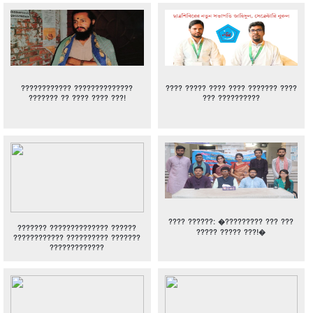
???????????? ??????????????
???? ????? ???? ???? ??????? ????
??????? ?? ???? ???? ???!
??? ??????????
???? ??????: �????????? ??? ???
??????? ?????????????? ??????
????? ????? ???!�
???????????? ?????????? ???????
?????????????