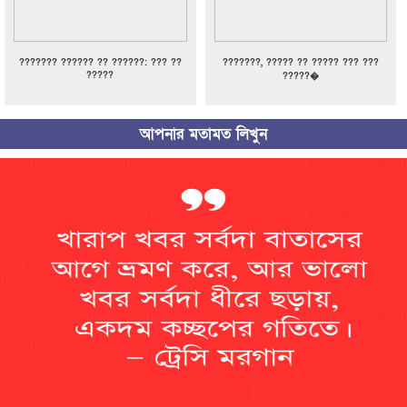
??????? ?????? ?? ??????: ??? ??
???????, ????? ?? ????? ??? ???
?????
?????�
আপনার মতামত লিখুন