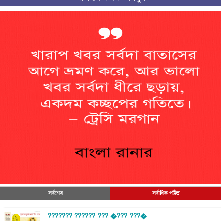
সর্বশেষ
সর্বাধিক পঠিত
??????? ?????? ??? �??? ???�