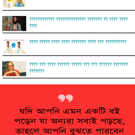
???????????? ?????????????? ??????? ?? ???? ????
???!
???? ????? ???? ???? ??????? ???? ??? ??????????
???? ??? ???? ?????? ????? ??? ??? ?????? ???????
???????
??????? ?????????
?????????? ?? ?????
??????? ?????????????? ?????? ????????????