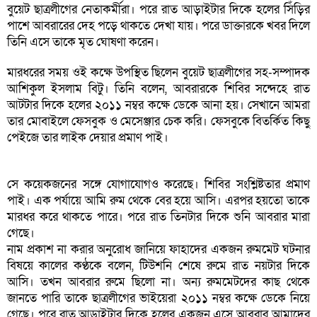
বুয়েট ছাত্রলীগের নেতাকর্মীরা। পরে রাত আড়াইটার দিকে হলের সিঁড়ির
পাশে আবরারের দেহ পড়ে থাকতে দেখা যায়। পরে ডাক্তারকে খবর দিলে
তিনি এসে তাকে মৃত ঘোষণা করেন।
মারধরের সময় ওই কক্ষে উপস্থিত ছিলেন বুয়েট ছাত্রলীগের সহ-সম্পাদক
আশিকুল ইসলাম বিটু। তিনি বলেন, আবরারকে শিবির সন্দেহে রাত
আটটার দিকে হলের ২০১১ নম্বর কক্ষে ডেকে আনা হয়। সেখানে আমরা
তার মোবাইলে ফেসবুক ও মেসেঞ্জার চেক করি। ফেসবুকে বিতর্কিত কিছু
পেইজে তার লাইক দেয়ার প্রমাণ পাই।
সে কয়েকজনের সঙ্গে যোগাযোগও করেছে। শিবির সংশ্লিষ্টতার প্রমাণ
পাই। এক পর্যায়ে আমি রুম থেকে বের হয়ে আসি। এরপর হয়তো তাকে
মারধর করে থাকতে পারে। পরে রাত তিনটার দিকে শুনি আবরার মারা
গেছে।
নাম প্রকাশ না করার অনুরোধ জানিয়ে ফাহাদের একজন রুমমেট ঘটনার
বিষয়ে কালের কণ্ঠকে বলেন, টিউশনি শেষে রুমে রাত নয়টার দিকে
আসি। তখন আবরার রুমে ছিলো না। অন্য রুমমেটদের কাছ থেকে
জানতে পারি তাকে ছাত্রলীগের ভাইয়েরা ২০১১ নম্বর কক্ষে ডেকে নিয়ে
গেছে। পরে রাত আড়াইটার দিকে হলের একজন এসে আবরার আমাদের