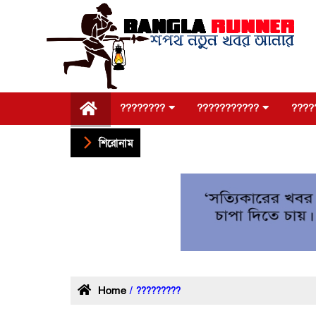
????????
???????????
????
শিরোনাম
Home
/ ?????????