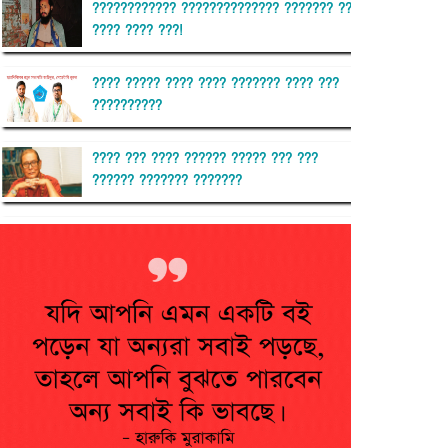
???????????? ?????????????? ??????? ??
???? ???? ???!
???? ????? ???? ???? ??????? ???? ???
??????????
???? ??? ???? ?????? ????? ??? ???
?????? ??????? ???????
??????? ?????????
?????????? ?? ?????
??????? ?????????????? ??????
???????????? ?????????? ???????
?????????????