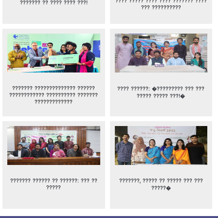
???? ????? ???? ???? ??????? ????
??????? ?? ???? ???? ???!
??? ??????????
??????? ?????????????? ??????
???? ??????: �????????? ??? ???
???????????? ?????????? ???????
????? ????? ???!�
?????????????
??????? ?????? ?? ??????: ??? ??
???????, ????? ?? ????? ??? ???
?????
?????�