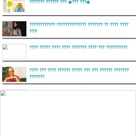
??????? ?????? ??? �??? ???�
???????????? ?????????????? ??????? ?? ???? ????
???!
???? ????? ???? ???? ??????? ???? ??? ??????????
???? ??? ???? ?????? ????? ??? ??? ?????? ???????
???????
??????? ?????????
?????????? ?? ?????