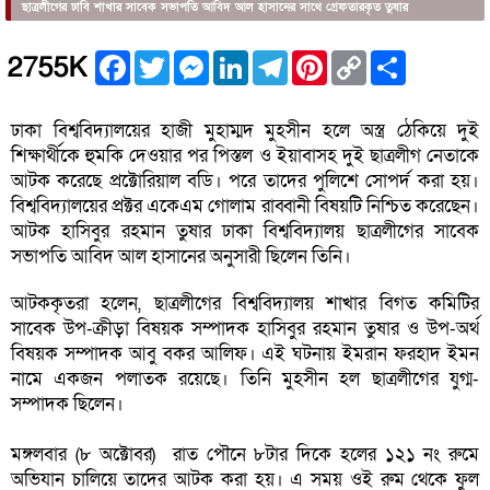
ছাত্রলীগের ঢাবি শাখার সাবেক সভাপতি আবিদ আল হাসানের সাথে গ্রেফতারকৃত তুষার
Facebook
Twitter
Messenger
LinkedIn
Telegram
Pinterest
Copy
Share
2755K
Link
ঢাকা বিশ্ববিদ্যালয়ের হাজী মুহাম্মদ মুহসীন হলে অস্ত্র ঠেকিয়ে দুই
শিক্ষার্থীকে হুমকি দেওয়ার পর পিস্তল ও ইয়াবাসহ দুই ছাত্রলীগ নেতাকে
আটক করেছে প্রক্টোরিয়াল বডি। পরে তাদের পুলিশে সোপর্দ করা হয়।
বিশ্ববিদ্যালয়ের প্রক্টর একেএম গোলাম রাব্বানী বিষয়টি নিশ্চিত করেছেন।
আটক হাসিবুর রহমান তুষার ঢাকা বিশ্ববিদ্যালয় ছাত্রলীগের সাবেক
সভাপতি আবিদ আল হাসানের অনুসারী ছিলেন তিনি।
আটককৃতরা হলেন, ছাত্রলীগের বিশ্ববিদ্যালয় শাখার বিগত কমিটির
সাবেক উপ-ক্রীড়া বিষয়ক সম্পাদক হাসিবুর রহমান তুষার ও উপ-অর্থ
বিষয়ক সম্পাদক আবু বকর আলিফ। এই ঘটনায় ইমরান ফরহাদ ইমন
নামে একজন পলাতক রয়েছে। তিনি মুহসীন হল ছাত্রলীগের যুগ্ম-
সম্পাদক ছিলেন।
মঙ্গলবার (৮ অক্টোবর) রাত পৌনে ৮টার দিকে হলের ১২১ নং রুমে
অভিযান চালিয়ে তাদের আটক করা হয়। এ সময় ওই রুম থেকে ফুল