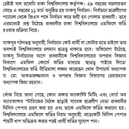
চেষ্টাই বাদ রাখেনি ঢাকা বিশ্ববিদ্যালয় কর্তৃপক্ষ। ২৯ বছরের অচলায়তন
ভেঙে এ বছরের ১১ মার্চ অনুষ্ঠিত হয় ডাকসু নির্বাচন। নির্বাচনে ছাত্রলীগের
প্যানেল থেকে জিএস পদে নির্বাচন করে জয়ী হন গোলাম রাব্বানী। তবে
এরমধ্যেই প্রশ্ন উঠেছে রাব্বানীর ঢাকা বিশ্ববিদ্যালয়ে এমফিলে ভর্তি
হওয়ার প্রক্রিয়া নিয়ে।
ডাকসুর গঠনতন্ত্র অনুযায়ী, নির্বাচনে কেউ প্রার্থী বা ভোটার হতে চাইলে তার
অবশ্যই বিশ্ববিদ্যালয়ে চলমান ছাত্রত্ব থাকতে হবে। অভিযোগ উঠেছে,
ডাকসু নির্বাচনের আগে রাব্বানীকে বিশ্ববিদ্যালয়ের অপরাধ বিজ্ঞান
বিভাগে এমফিল কোর্সে ভর্তির মাধ্যমে ‘ছাত্রত্ব পাইয়ে দিতে’
বিশ্ববিদ্যালয়ের ভর্তি নীতিমালা লঙ্ঘন করেছেন খোদ উপাচার্য অধ্যাপক
ড. মো. আখতারুজ্জামান ও অপরাধ বিজ্ঞান বিভাগের চেয়ারম্যান
অধ্যাপক জিয়া রহমান।
খোঁজ নিয়ে জানা গেছে, কোন প্রকার ফ্যাকাল্টি মিটিং এবং বোর্ড অব
অ্যাডভান্সড স্টাডিজের বৈঠক ছাড়াই সাবেক ছাত্রলীগ নেতা রাব্বানীর
থিসিস পেপার গ্রহণ করা হয় এবং তাকে এমফিলে ভর্তির করানো হয়।
বিশ্ববিদ্যালয়ে এমফিলে ভর্তির নিয়ম অনুযায়ী, প্রত্যেকটি থিসিস পেপার
পাঁচটি ধাপ অতিক্রম করার পরই প্রার্থী ভর্তির সুযোগ পান।