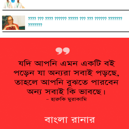
???? ??? ???? ?????? ????? ??? ??? ?????? ???????
???????
??????? ?????????
?????????? ?? ?????
??????? ?????????????? ?????? ????????????
?????????? ??????? ?????????????
?????? ???????? ???? ??????
???????? ??? ?????, ????????? ????????? ???? ???