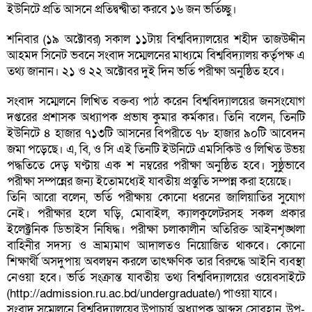
ইউনিটে প্রতি আসনে প্রতিদ্বন্দ্বীতা করবে ১৬ জন ভর্তিচ্ছু।
শনিবার (১৯ অক্টোবর) সকাল ১১টায় বিশ্ববিদ্যালয়ের শহীদ তাজউদ্দীন
আহমদ সিনেট ভবনে সংবাদ সম্মেলনের মাধ্যমে বিশ্ববিদ্যালয় কর্তৃপক্ষ এ
তথ্য জানান। ২১ ও ২২ অক্টোবর দুই দিন ভর্তি পরীক্ষা অনুষ্ঠিত হবে।
সংবাদ সম্মেলনে লিখিত বক্তব্য পাঠ করেন বিশ্ববিদ্যালয়ের জনসংযোগ
দপ্তরের প্রশাসক অধ্যাপক প্রভাষ কুমার কর্মকার। তিনি বলেন, তিনটি
ইউনিটে ৪ হাজার ৭১৩টি আসনের বিপরীতে ৭৮ হাজার ৯০টি আবেদন
জমা পড়েছে। এ, বি, ও সি এই তিনটি ইউনিটে এমসিকিউ ও লিখিত উভয়
পদ্ধতিতে দেড় ঘণ্টায় এক শ নম্বরের পরীক্ষা অনুষ্ঠিত হবে। সুষ্ঠুভাবে
পরীক্ষা সম্পন্নের জন্য ইতোমধ্যেই যাবতীয় প্রস্তুতি সম্পন্ন করা হয়েছে।
তিনি আরো বলেন, ভর্তি পরীক্ষায় কোনো ধরনের জালিয়াতির সুযোগ
নেই। পরীক্ষার হলে ঘড়ি, মোবাইল, ক্যালকুলেটরসহ সকল প্রকার
ইলেক্ট্রনিক ডিভাইস নিষিদ্ধ। পরীক্ষা চলাকালীন অতিরিক্ত আইনশৃঙ্খলা
বাহিনীর সদস্য ও ভ্রাম্যমাণ আদালতও নিয়োজিত থাকবে। কোনো
শিক্ষার্থী অসদুপায় অবলম্বন করলে তাৎক্ষণিক তার বিরুদ্ধে আইনি ব্যবস্থা
নেওয়া হবে। ভর্তি সংক্রান্ত যাবতীয় তথ্য বিশ্ববিদ্যালয়ের ওয়েবসাইটে
(http://admission.ru.ac.bd/undergraduate/) পাওয়া যাবে।
সংবাদ সম্মেলনে বিশ্ববিদ্যালয়ের উপাচার্য অধ্যাপক আব্দুস সোবহান, উপ-