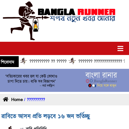
?????????? ?? ?????
??????? ?????????????? ??????
শিরোনাম
Home
/ ?????????
রাবিতে আসন প্রতি লড়বে ১৬ জন ভর্তিচ্ছু