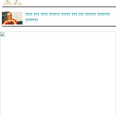
???? ??? ???? ?????? ????? ??? ??? ?????? ???????
???????
??????? ?????????
?????????? ?? ?????
??????? ?????????????? ?????? ????????????
?????????? ??????? ?????????????
?????? ???????? ???? ??????
???????? ??? ?????, ????????? ????????? ???? ???