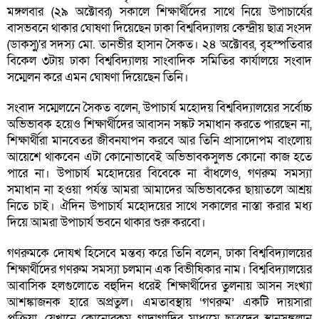
মঙ্গলবার (২৯ অক্টোবর) সকালে শিক্ষার্থীদের সাথে নিয়ে উপাচার্যের
বাসভবনে থাকার ঘোষণা দিয়েছেন ঢাকা বিশ্ববিদ্যালয় কেন্দ্রীয় ছাত্র সংসদ
(ডাকসু)'র সদস্য মো. তানভীর হাসান সৈকত। ২৪ অক্টোবর, বৃহস্পতিবার
বিকেল ৩টায় ঢাকা বিশ্ববিদ্যালয় সাংবাদিক সমিতির কার্যালয়ে সংবাদ
সম্মেলন করে এমন ঘোষণা দিয়েছেন তিনি।
সংবাদ সম্মেলনেে সৈকত বলেন, উপাচার্য মহোদয় বিশ্ববিদ্যালয়ের সর্বোচ্চ
অভিভাবক হয়েও শিক্ষার্থীদের আবাসন সঙ্কট সমাধান করতে পারছেন না,
শিক্ষার্থীরা মানবেতর জীবনযাপন করবে আর তিনি প্রাসাদোপম বাংলোয়
আয়েশে থাকবেন এটা কোনোভাবেই অভিভাবকসুলভ কোনো কাজ হতে
পারে না। উপাচার্য মহোদয়ের বিবেকে না বাঁধলেও, গণরুম সমস্যা
সমাধান না হওয়া পর্যন্ত আমরা আমাদের অভিভাবকের ছায়াতলে আশ্রয়
নিতে চাই। ঐদিন উপাচার্য মহোদয়ের সাথে সকালের নাস্তা করার মধ্য
দিয়ে আমরা উপাচার্য ভবনে থাকার শুরু করবো।
গণরুমকে দোযখ হিসেবে মন্তব্য করে তিনি বলেন, ঢাকা বিশ্ববিদ্যালয়ের
শিক্ষার্থীদের গণরুম সমস্যা চলমান এক বিভীষিকার নাম। বিশ্ববিদ্যালয়ের
আবাসিক হলগুলোতে বহুদিন ধরেই শিক্ষার্থীদের তুলনায় আসন সংখ্যা
আশঙ্কাজনক হারে অপ্রতুল। এমতাবস্থায় ‘গণরুম’ একটি দায়সারা
প্রক্রিয়া, যেখানে কোনোরকম গাদাগাদির মাধ্যমে ছাত্রদের স্থানসঙ্কুলান