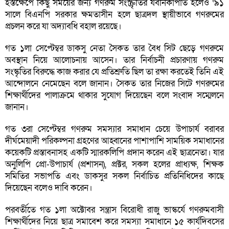
হস্তক্ষেপে কিছু সময়ের জন্য গণরুম সংস্ক্রৃতির যবনিকাপাত হলেও ‘৯১
সালে বিএনপি সরকার ক্ষমতাসীন হলে ছাত্রদল স্থায়ীভাবে গণরুমের
প্রচলন করে যা অদ্যাবধি বহাল রয়েছে।
গত ১লা সেপ্টেম্বর ডাকসু নেতা সৈকত তার বৈধ সিট ছেড়ে গণরুমে
অবস্থান নিয়ে আলোচনায় আসেন। তার নির্বাচনী প্রচারণায় গণরুম
সংস্কৃতির বিরুদ্ধে কাজ করার যে প্রতিশ্রুতি ছিল তা রক্ষা করতেই তিনি এই
আন্দোলনে নেমেছেন বলে জানান। সৈকত তার নিজের সিটে গণরুমের
শিক্ষার্থীদের পালাক্রমে থাকার সুযোগ দিয়েছেন বলে সংবাদ সম্মেলনে
জানান।
গত ৩রা সেপ্টেম্বর গণরুম সমস্যার সমাধান চেয়ে উপাচার্য বরাবর
দীর্ঘমেয়াদী পরিকল্পনা গ্রহণের আহ্বানের পাশাপাশি সাময়িক সমাধানের
কয়েকটি প্রস্তাবনাসহ একটি স্মারকলিপি প্রদান করেন এই ছাত্রনেতা। যার
অনুলিপি প্রো-উপাচার্য (প্রশাসন), প্রক্টর, সকল হলের প্রাধ্যক্ষ, শিক্ষক
সমিতির সভাপতি এবং ডাকসুর সকল নির্বাচিত প্রতিনিধিদের কাছে
দিয়েছেন বলেও দাবি করেন।
পরবর্তীতে গত ১লা অক্টোবর সন্ত্রাস বিরোধী রাজু ভাস্কর্যে গণরুমবাসী
শিক্ষার্থীদের নিয়ে ছাত্র সমাবেশ করে সমস্যা সমাধানে ১৫ কার্যদিবসের