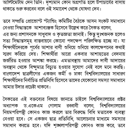
আল্টিমেটাম দেন তিনি। দৃশ্যমান কোন অগ্রগতি হলে উপাচার্যের বাসায়
থাকতে শুরু করবেন বলে ওই সমাবেশ থেকে ঘোষণা দেন।
তবে সম্প্রতি প্রোভোস্ট স্ট্যান্ডিং কমিটির বৈঠকে আসন সংকট সমাধানে
নেওয়া সিদ্ধান্তকে আশাব্যঞ্জক হিসেবে উল্লেখ করে সৈকত বলেন,
এর জন্য প্রশাসনকে সাধুবাদ ও কৃতজ্ঞতা জানাই। কিন্তু দুঃখজনক হলেও
সত্য সিদ্ধান্তসমূহ বাস্তবায়নে কোনো পদক্ষেপ পরিলক্ষিত হচ্ছে না। যা
শিক্ষার্থীদেরকে পূর্বের আশার বাণী শুনিয়ে শুনিয়ে কালক্ষেপনের কথাই
স্মরণ করিয়ে দেয়। শিক্ষার্থীরা আরো একবার আশাহতের বেদনায়
জর্জরিত হওয়ার আশঙ্কা করছে। এমতাবস্থায় আমাদের দাবী আদায়ের
অবস্থান থেকে বিন্দুমাত্র বিচ্যুত হওয়ার সুযোগ নেই বলে মনে করছি।
বাংলাদেশ ছাত্রলীগের একজন কর্মী ও ঢাকা বিশ্ববিদ্যালয়ের সাধারণ
শিক্ষার্থীদের নির্বাচিত প্রতিনিধি হিসেবে তাদের যেকোনো সমস্যা সমাধানে
আমার উদার প্রচেষ্টা থাকবে।
সৈকতের এই বক্তব্যের বিষয়ে জানতে চাইলে বিশ্ববিদ্যালয়ের প্রক্টর
অধ্যাপক ড.একেএম গোলাম রব্বানী বলেন, বিশ্ববিদ্যালয়ের
নিয়মপরিপন্থী কোনও কাজ করলে তার বিরুদ্ধে বিধি মতাবেক ব্যবস্থা
নেওয়া হবে। সে একজন ছাত্র প্রতিনিধি, আলোচনার মাধ্যমে সমস্যার
সমাধান করতে হবে। যদি শৃঙ্খলাপরিপন্থী কোনও কাজ করে, তবে