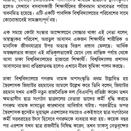
হলেও সেখানে বসবাসকারী শিক্ষার্থীদের জীবনমান মানবেতর পর্যায়ে
অবনমিত হয়েছে। এটি একটি পাবলিক বিশ্ববিদ্যালয়ের পরিবেশের সাথে
কোনোভাবেই সামঞ্জস্যপূর্ণ নয়।
এক সময়ে কোটা সংস্কার আন্দোলনেে সোচ্চার থাকা এই নেতা বলেন,
অস্বাস্থ্যকর পরিবেশ, অপ্রতুল আবাসন একজন শিক্ষার্থীর শারীরিক ও
মানসিক জীবনযাত্রার উপর অত্যন্ত বিরূপ প্রভাব ফেলছে। আর্থিক
অস্বচ্ছলতার কারণে এই প্রতিকূলতাকেই মেনে নেয় প্রান্তিক পর্যায় থেকে
আসা ঢাকা বিশ্ববিদ্যালয়ের হাজারো শিক্ষার্থী। বিশ্ববিদ্যালয় প্রশাসন
আবাসনের জন্য প্রতিশ্রুতবদ্ধ হলেও এখানে নীরব ভূমিকা পালন করছে।
ঢাকা বিশ্ববিদ্যালয়ে গণরুম নামক অপসংস্কৃতি প্রথম উদ্ভাবিত হয়
স্বৈরশাসক জিয়াউর রহমানের আমলে উল্লেখ করে তিনি বলেন, জিয়াউর
রহমান যখন একটি নতুন রাজনৈতিক দল (বিএনপি) প্রতিষ্ঠা করেন তখন
ক্ষমতাসীন ছাত্র সংগঠন ছাত্রদলের নেতারা তাদের কর্মী বৃদ্ধি করতে
গণরুম নামক দাসত্বের কারখানার আবির্ভাব ঘটায়। পরবর্তীতে অপর
স্বৈরশাসক হুসেইন মুহাম্মদ এরশাদের সময়েও একইভাবে ছাত্র সংগঠনের
কর্মী সরবরাহের উৎস হিসেবে গণরুমকে ব্যবহার করা হয়। কয়েক বছর
পর এরশাদ যখন ছাত্র রাজনীতি নিষিদ্ধ করেন, তখন ডাকসু নেতৃবৃন্দের