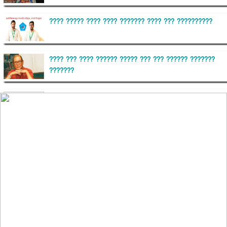
???? ????? ???? ???? ??????? ???? ??? ??????????
???? ??? ???? ?????? ????? ??? ??? ?????? ???????
???????
??????? ?????????
?????????? ?? ?????
??????? ?????????????? ?????? ????????????
?????????? ??????? ?????????????
?????? ???????? ???? ??????