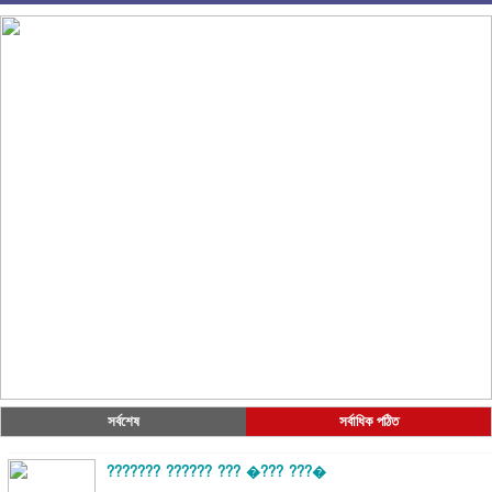
সর্বশেষ
সর্বাধিক পঠিত
??????? ?????? ??? �??? ???�