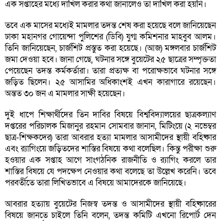
এক সপ্তাহের মধ্যে দাখিল করার কথা জানালেও তা দাখিল করা হয়নি।
তবে এক মাসের মধ্যেই মামলার তদন্ত শেষ করা হয়েছে বলে জানিয়েছেন
ঢাকা মহানগর গোয়েন্দা পুলিশের (ডিবি) যুগ্ম কমিশনার মাহবুব আলম।
তিনি জানিয়েছেন, চার্জশিট প্রস্তুত করা হয়েছে। (আজ) মঙ্গলবার চার্জশিট
জমা দেওয়া হবে। জানা গেছে, ঘটনার সঙ্গে বুয়েটের ২৫ ছাত্রের সম্পৃক্ততা
পেয়েছেন তদন্ত কর্মকর্তারা। তারা প্রত্যক্ষ বা পরোক্ষভাবে ঘটনার সঙ্গে
জড়িত ছিলেন। ২৫ আসামির অধিকাংশই এখন কারাগারে রয়েছেন।
অন্তত ৩০ জন এ মামলার সাক্ষী হয়েছেন।
দুই ধাপে শিক্ষার্থীদের তিন দাবির বিষয়ে বিশ্ববিদ্যালয়ের ছাত্রকল্যাণ
দপ্তরের পরিচালক মিজানুর রহমান সোমবার জানান, মিটিংয়ে (২ নভেম্বর
ছাত্র-শিক্ষকদের) তারা আবরার হত্যা মামলার আসামীদের স্থায়ী বহিষ্কার
এবং র‌্যাগিংয়ে জড়িতদের শাস্তির বিষয়ে কথা বলেছিল। কিন্তু পরীক্ষা শুরু
হওয়ার এক সপ্তাহ আগে সাংগঠনিক রাজনীতি ও র‌্যাগিং করলে তার
শাস্তির বিষয়ে যে পদক্ষেপ নেওয়ার কথা বলেছে তা উল্লেখ করেনি। তবে
পরবর্তীতে তারা লিখিতভাবে এ বিষয়ে আমাদেরকে জানিয়েছে।
আবরার হত্যায় বুয়েটের নিজস্ব তদন্ত ও আসামীদের স্থায়ী বহিষ্কারের
বিষয়ে জানতে চাইলে তিনি বলেন, তদন্ত কমিটি এখনো রিপোর্ট দেন