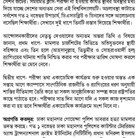
সেশন জটের। সময়মত ক্লাস-পরীক্ষা না হওয়ায় কার্যত স্থবির অবস্থার মধ্য
দিয়ে যাচ্ছে দেশের অন্যতম সেরা এই বিশ্ববিদ্যালয়টি। অচলাবস্থা কাটাতে
সর্বশেষ গত ২ নভেম্বর উপাচার্য, ডিএসডব্লিউ ও ডিনদের সঙ্গে আলোচনায়
বসেছিল শিক্ষার্থীরা। সেখানে দুই ধাপে তিনটি প্রস্তাব দিয়েছে শিক্ষার্থীরা।
আন্দোলনকারীদের নেতৃত্ব দেওয়াদের অন্যতম অন্তরা তিথি এ বিষয়ে
জানান, প্রথম ধাপে- মামলার চার্জশিটের ভিত্তিতে অভিযুক্তদের স্থায়ী
বহিষ্কার এবং তিন হলে (আহসানুল্লাহ, তিতুমীর ও সোহরাওয়ার্দী হল)
র‌্যাগিংয়ের ঘটনায় শাস্তি নিশ্চিত করার পর পরীক্ষার তারিখ ঘোষণা করলে
শিক্ষার্থীরা তা মেনে নেবে।
দ্বিতীয় ধাপে- পরীক্ষা তথা একাডেমিক কার্যক্রম শুরু হওয়ার অন্তত এক
সপ্তাহ আগে ক্যাম্পাসে সাংগঠিনিক রাজনীতি ও র‌্যাগিংয়ের ধরণ অনুযায়ী
শাস্তির নীতিমালা তৈরি করে তা সকল আনুষ্ঠানিকতা সম্পন্ন করে রাষ্ট্রপতির
কাছে পাঠাতে হবে। পরীক্ষার সাত দিন আগে যদি এ সকল কাজ দৃশ্যমান
করা না হয় তবে শিক্ষার্থীরা একাডেমিক কার্যক্রমে অংশ নিবে না।
অগ্রগতি কতদূর:
ঢাকা মহানগর গোয়েন্দা পুলিশ আবরার হত্যা মামলার
তদন্ত করছে। গত ১ নভেম্বর ঢাকা মহানগর পুলিশের কাউন্টার টেররিজম
অ্যান্ড ট্রান্সন্যাশনাল ক্রাইম ইউনিটের (সিটিটিসি) প্রধান মনিরুল ইসলাম