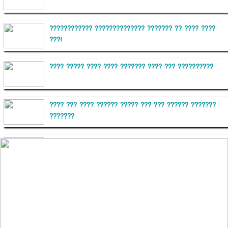
???????????? ?????????????? ??????? ?? ???? ????
???!
???? ????? ???? ???? ??????? ???? ??? ??????????
???? ??? ???? ?????? ????? ??? ??? ?????? ???????
???????
??????? ?????????
?????????? ?? ?????
??????? ?????????????? ?????? ????????????