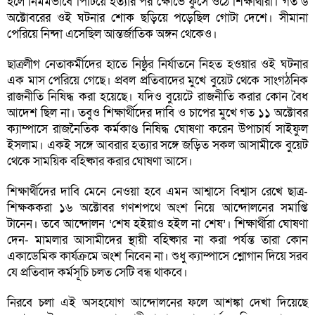
হলে নির্মমভাবে পিটিয়ে হত্যার পর ক্ষোভে ফুঁসে ওঠে শিক্ষার্থীরা। গত ৬
অক্টোবরের ওই ঘটনার শোক ছড়িয়ে পড়েছিল গোটা দেশে। সীমানা
পেরিয়ে নিন্দা এসেছিল আন্তর্জাতিক অঙ্গন থেকেও।
ছাত্রলীগ নেতাকর্মীদের হাতে নিষ্ঠুর নির্যাতনে নিহত হওয়ার ওই ঘটনার
এক মাস পেরিয়ে গেছে। প্রবল প্রতিবাদের মুখে বুয়েট থেকে সাংগঠনিক
রাজনীতি নিষিদ্ধ করা হয়েছে। যদিও বুয়েটে রাজনীতি করার কোন বৈধ
আদেশ ছিল না। তবুও শিক্ষার্থীদের দাবি ও চাপের মুখে গত ১১ অক্টোবর
ক্যাম্পাসে রাজনৈতিক কর্মকাণ্ড নিষিদ্ধ ঘোষণা করেন উপাচার্য সাইফুল
ইসলাম। একই সঙ্গে আবরার হত্যার সঙ্গে জড়িত সকল আসামীকে বুয়েট
থেকে সাময়িক বহিষ্কার করার ঘোষণা আসে।
শিক্ষার্থীদের দাবি মেনে নেওয়া হবে এমন আশ্বাসে বিশ্বাস রেখে ছাত্র-
শিক্ষককরা ১৬ অক্টোবর গণশপথে অংশ নিয়ে আন্দোলনের সমাপ্তি
টানেন। তবে আন্দোলন ‘শেষ হইয়াও হইল না শেষ’। শিক্ষার্থীরা ঘোষণা
দেন- মামলার আসামীদের স্থায়ী বহিষ্কার না করা পর্যন্ত তারা কোন
একাডেমিক কার্যক্রমে অংশ নিবেন না। শুধু ক্যাম্পাসে শ্লোগান দিয়ে সরব
যে প্রতিবাদ কর্মসূচি চলত সেটি বন্ধ থাকবে।
নিরবে চলা এই অসহযোগ আন্দোলনের ফলে আশঙ্কা দেখা দিয়েছে