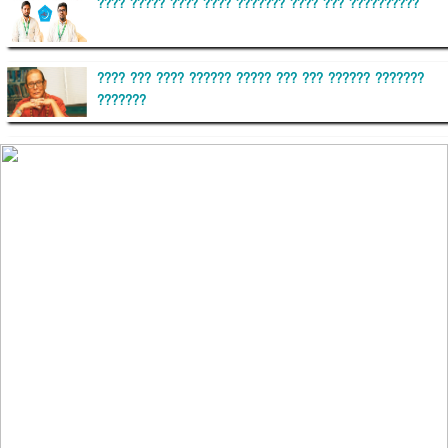
???? ????? ???? ???? ??????? ???? ??? ??????????
???? ??? ???? ?????? ????? ??? ??? ?????? ???????
???????
??????? ?????????
?????????? ?? ?????
??????? ?????????????? ?????? ????????????
?????????? ??????? ?????????????
?????? ???????? ???? ??????