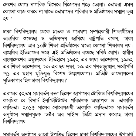
দেশের যোগ্য নাগরিক হিসেবে নিজেদের গড়ে তোলা। তোমরা এমন
কোনো কাজ করবে না যাতে তোমাদের পরিবার ও প্রতিষ্ঠানের সম্মান ক্ষুন্ন
হয়।’
ঢাকা বিশ্ববিদ্যালয় থেকে স্নাতক ও গবেষণা সম্পন্নকারী শিক্ষার্থীদের
আন্তরিক শুভেচ্ছা ও অভিনন্দন জানিয়ে রাষ্ট্রপতি বলেন, 'ঢাকা
বিশ্ববিদ্যালয় আর ১০টি শিক্ষা প্রতিষ্ঠানের মতো কোনো শিক্ষালয় নয়।
বাঙালির ইতিহাসের সঙ্গে এই প্রতিষ্ঠানের রয়েছে ঘনিষ্ঠ যোগ। স্বাধীন
বাংলাদেশের অভ্যূদয়ের ইতিহাসে ১৯৫২ এর ভাষা আন্দোলন, ১৯৬২
এর শিক্ষা আন্দোলন, ’৬৬ এর ছয় দফা, ’৬৯ এর গণঅভ্যূত্থান, সর্বোপরি
’৭১ এর মহান মুক্তিযুদ্ধ বিশেষ উল্লেখযোগ্য। প্রতিটি আন্দোলনের
সূতিকাগার ছিল ঢাকা বিশ্ববিদ্যালয়।'
এবারের ৫২তম সমাবর্তন বক্তা ছিলেন জাপানের টোকিও বিশ্ববিদ্যালয়ের
কসমিক রে রিসার্চ ইনস্টিটিউটের পরিচালক অধ্যাপক ড. তাকাকি
কাজিতা। ২০১৫ সালের নোবেলজয়ী তাকাকি কাজিতাকে সমাবর্তন
অনুষ্ঠানে সম্মানসূচক ‘ডক্টর অব সাইন্স’ ডিগ্রি প্রদান করেছে ঢাকা
বিশ্ববিদ্যালয়।
সমাবর্তন অনুষ্ঠানে আরো উপস্থিত ছিলেন ঢাকা বিশ্ববিদ্যালয়ের উপাচার্য