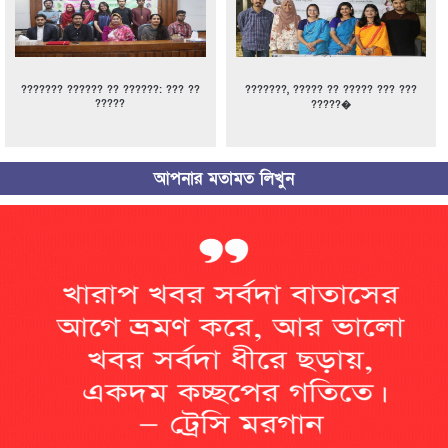
??????? ?????? ?? ??????: ??? ??
???????, ????? ?? ????? ??? ???
?????
?????�
আপনার মতামত লিখুন