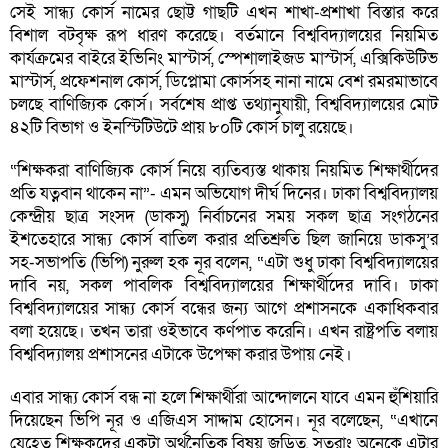
সেই সান্ধ্য কোর্স নামের ছোট্ট গাছটি এখন শাখা-প্রশাখা বিস্তার করে
বিশাল বটবৃক্ষ রূপ ধারণ করেছে। বর্তমানে বিশ্ববিদ্যালয়ের নিয়মিত
কার্যক্রমের বাইরে ইভিনিং মাস্টার্স, স্পেশালাইজড মাস্টার্স, এক্সিকিউটিভ
মাস্টার্স, প্রফেশনাল কোর্স, ডিপ্লোমা কোর্সসহ নানা নামে বেশ রমরমাভাবে
চলছে বাণিজ্যিক কোর্স। সর্বশেষ প্রাপ্ত তথ্যানুযায়ী, বিশ্ববিদ্যালয়ের মোট
৪২টি বিভাগ ও ইনস্টিটিউটে প্রায় ৮০টি কোর্স চালু রয়েছে।
“শিক্ষকরা বাণিজ্যিক কোর্স নিয়ে ব্যতিব্যস্ত থাকায় নিয়মিত শিক্ষার্থীদের
প্রতি যত্নবান থাকেন না”- এমন অভিযোগ দীর্ঘ দিনের। ঢাকা বিশ্ববিদ্যালয়
কেন্দ্রীয় ছাত্র সংসদ (ডাকসু) নির্বাচনের সময় সকল ছাত্র সংগঠনের
ইশতেহারে সান্ধ্য কোর্স বাতিল করার প্রতিশ্রুতি ছিল জানিয়ে ডাকসু’র
সহ-সভাপতি (ভিপি) নুরুল হক নূর বলেন, “এটা শুধু ঢাকা বিশ্ববিদ্যালয়ের
দাবি নয়, সকল পাবলিক বিশ্ববিদ্যালয়ের শিক্ষার্থীদের দাবি। ঢাকা
বিশ্ববিদ্যালয়ের সান্ধ্য কোর্স বন্ধের জন্য আগে প্রশাসনকে একাধিকবার
বলা হয়েছে। তখন তারা ওইভাবে কর্ণপাত করেনি। এখন রাষ্ট্রপতি বলায়
বিশ্ববিদ্যালয় প্রশাসনের এটাকে উপেক্ষা করার উপায় নেই।
এবার সান্ধ্য কোর্স বন্ধ না হলে শিক্ষার্থীরা আন্দোলনে যাবে এমন হুঁশিয়ারি
দিয়েছেন ভিপি নূর ও এজিএস সাদ্দাম হোসেন। নূর বলেছেন, “এখানে
যেহেতু শিক্ষকদের একটা অর্থনৈতিক বিষয় জড়িত, সুতরাং অনেকে এটার