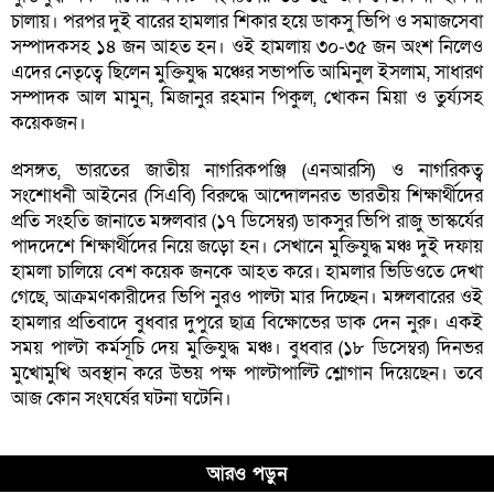
চালায়। পরপর দুই বারের হামলার শিকার হয়ে ডাকসু ভিপি ও সমাজসেবা
সম্পাদকসহ ১৪ জন আহত হন। ওই হামলায় ৩০-৩৫ জন অংশ নিলেও
এদের নেতৃত্বে ছিলেন মুক্তিযুদ্ধ মঞ্চের সভাপতি আমিনুল ইসলাম, সাধারণ
সম্পাদক আল মামুন, মিজানুর রহমান পিকুল, খোকন মিয়া ও তুর্য্যসহ
কয়েকজন।
প্রসঙ্গত, ভারতের জাতীয় নাগরিকপঞ্জি (এনআরসি) ও নাগরিকত্ব
সংশোধনী আইনের (সিএবি) বিরুদ্ধে আন্দোলনরত ভারতীয় শিক্ষার্থীদের
প্রতি সংহতি জানাতে মঙ্গলবার (১৭ ডিসেম্বর) ডাকসুর ভিপি রাজু ভাস্কর্যের
পাদদেশে শিক্ষার্থীদের নিয়ে জড়ো হন। সেখানে মুক্তিযুদ্ধ মঞ্চ দুই দফায়
হামলা চালিয়ে বেশ কয়েক জনকে আহত করে। হামলার ভিডিওতে দেখা
গেছে, আক্রমণকারীদের ভিপি নুরও পাল্টা মার দিচ্ছেন। মঙ্গলবারের ওই
হামলার প্রতিবাদে বুধবার দুপুরে ছাত্র বিক্ষোভের ডাক দেন নুরু। একই
সময় পাল্টা কর্মসূচি দেয় মুক্তিযুদ্ধ মঞ্চ। বুধবার (১৮ ডিসেম্বর) দিনভর
মুখোমুখি অবস্থান করে উভয় পক্ষ পাল্টাপাল্টি শ্লোগান দিয়েছেন। তবে
আজ কোন সংঘর্ষের ঘটনা ঘটেনি।
আরও পড়ুন