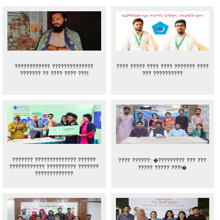
???????????? ??????????????
???? ????? ???? ???? ??????? ????
??????? ?? ???? ???? ???!
??? ??????????
??????? ?????????????? ??????
???? ??????: �????????? ??? ???
???????????? ?????????? ???????
????? ????? ???!�
?????????????