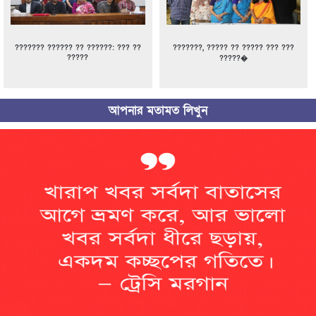
??????? ?????? ?? ??????: ??? ??
???????, ????? ?? ????? ??? ???
?????
?????�
আপনার মতামত লিখুন