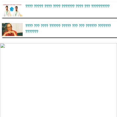
???? ????? ???? ???? ??????? ???? ??? ??????????
???? ??? ???? ?????? ????? ??? ??? ?????? ???????
???????
??????? ?????????
?????????? ?? ?????
??????? ?????????????? ?????? ????????????
?????????? ??????? ?????????????
?????? ???????? ???? ??????