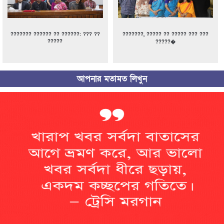
??????? ?????? ?? ??????: ??? ??
???????, ????? ?? ????? ??? ???
?????
?????�
আপনার মতামত লিখুন