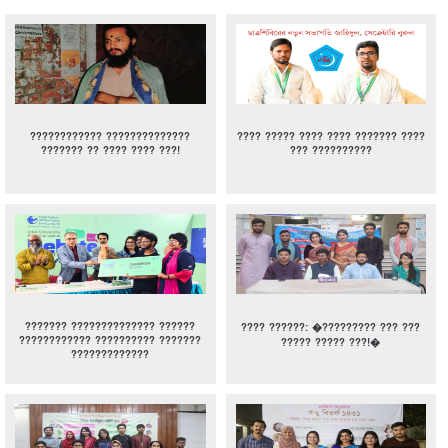
???????????? ??????????????
???? ????? ???? ???? ??????? ????
??????? ?? ???? ???? ???!
??? ??????????
??????? ?????????????? ??????
???? ??????: �????????? ??? ???
???????????? ?????????? ???????
????? ????? ???!�
?????????????