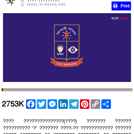
???? ?????????
??????, ?? ???????, ????
Print
Facebook
Twitter
Messenger
LinkedIn
Telegram
Pinterest
Copy
Share
2753K
Link
???? ???????????????(????) ??????? ??????
?????????? ‘?’ ??????? ????-?? ???????????? ??????