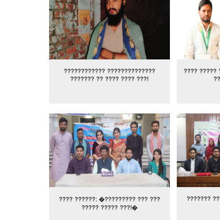
???????????? ??????????????
???? ????? 
??????? ?? ???? ???? ???!
?
??????? ??
???? ??????: �????????? ??? ???
????? ????? ???!�