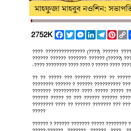
Facebook
Twitter
Messenger
LinkedIn
Telegram
Pintere
C
2752K
L
???? ??????????????? (????) ?????? ???
?????? ?????? ??????? ?????? (?????) ??
-???? ???????? ???? ???? ? ????? ???? ???
?? ?? ????? ??? ?????? ????? ?? ?????
???????? ?????? ? ?????? ?????????? ????
??????? ?????????? ???? ????? ????? ??
?????? ????? ?? ??? ?????? ?????? ????
???????? ???? ?? ?????? ??????? ??? ???
?????
?????? ? ?????? ??????? ????? ???????? ?
?????-?????? ??????? ?????? ????, ?