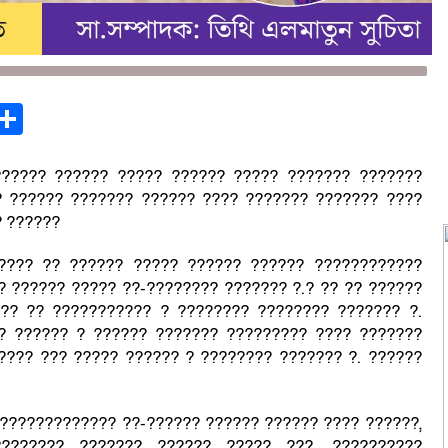
st
opy
Share
ink
?????? ?????? ????? ?????? ????? ??????? ???????
? ?????? ??????? ?????? ???? ??????? ??????? ????
? ??????
???? ?? ?????? ????? ?????? ?????? ????????????
 ?????? ????? ??-???????? ??????? ?.? ?? ?? ??????
?? ?? ??????????? ? ???????? ???????? ??????? ?.
? ?????? ? ?????? ??????? ????????? ???? ???????
???? ??? ????? ?????? ? ???????? ??????? ?. ??????
????????????? ??-?????? ?????? ?????? ???? ??????,
???????? ??????? ?????? ????? ???, ??????????