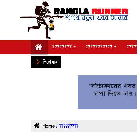
????????
???????????
????
শিরোনাম
Home
/ ?????????