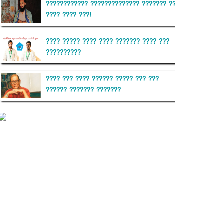
???????????? ?????????????? ??????? ??
???? ???? ???!
???? ????? ???? ???? ??????? ???? ???
??????????
???? ??? ???? ?????? ????? ??? ???
?????? ??????? ???????
??????? ?????????
?????????? ?? ?????
??????? ?????????????? ??????
???????????? ?????????? ???????
?????????????