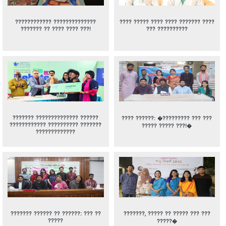
???????????? ??????????????
???? ????? ???? ???? ??????? ????
??????? ?? ???? ???? ???!
??? ??????????
??????? ?????????????? ??????
???? ??????: �????????? ??? ???
???????????? ?????????? ???????
????? ????? ???!�
?????????????
??????? ?????? ?? ??????: ??? ??
???????, ????? ?? ????? ??? ???
?????
?????�