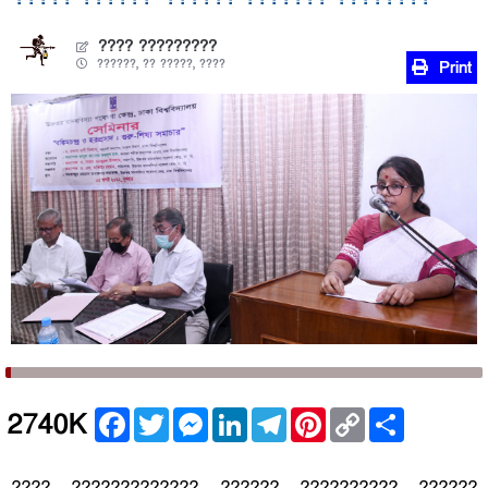
???? ?????????
??????, ?? ?????, ????
Print
Facebook
Twitter
Messenger
LinkedIn
Telegram
Pinterest
Copy
Share
2740K
Link
???? ????????????? ?????? ?????????? ??????