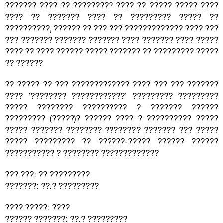
??????? ???? ?? ????????? ???? ?? ????? ????? ????
???? ?? ??????? ???? ?? ????????? ????? ??
??????????, ?????? ?? ??? ??? ????????????? ???? ???
??? ??????? ??????? ??????? ???? ??????? ???? ?????
???? ?? ???? ?????? ????? ??????? ?? ????????? ?????
?? ??????
?? ????? ?? ??? ????????????? ???? ??? ??? ???????
???? ‘???????? ????????????’ ????????? ?????????
????? ???????? ?????????? ? ??????? ??????
????????? (?????)? ?????? ???? ? ?????????? ?????
????? ??????? ???????? ???????? ??????? ??? ?????
????? ????????? ?? ??????-????? ?????? ??????
??????????? ? ???????? ?????????????
??? ???: ?? ?????????
???????: ??.? ?????????
???? ?????: ????
?????? ???????: ??.? ?????????