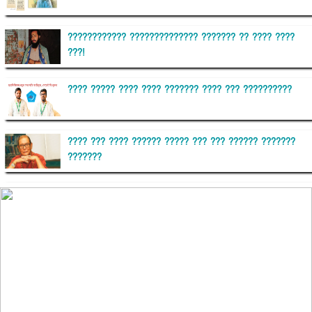
???????????? ?????????????? ??????? ?? ???? ????
???!
???? ????? ???? ???? ??????? ???? ??? ??????????
???? ??? ???? ?????? ????? ??? ??? ?????? ???????
???????
??????? ?????????
?????????? ?? ?????
??????? ?????????????? ?????? ????????????