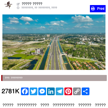
????? ?????
????????, ?? ????????, ????
Print
???: ????????
Facebook
Twitter
Messenger
LinkedIn
Telegram
Pinterest
Copy
Share
2781K
Link
????? ????????? ???? ?????????? ?????? ?????