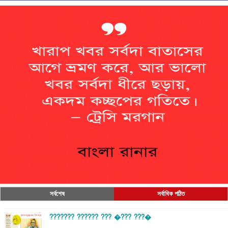
সর্বশেষ
সর্বাধিক পঠিত
??????? ?????? ??? �??? ???�