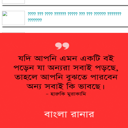
???? ??? ???? ?????? ????? ??? ??? ?????? ???????
???????
??????? ?????????
?????????? ?? ?????
??????? ?????????????? ?????? ????????????
?????????? ??????? ?????????????
?????? ???????? ???? ??????
???????? ??? ?????, ????????? ????????? ???? ???
?????