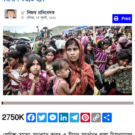
নিজস্ব প্রতিবেদক
রবিবার, ২৫ জুলাই, ২০২১
Print
Facebook
Twitter
Messenger
LinkedIn
Telegram
Pinterest
Copy
Share
2750K
Link
রোহিঙ্গা সমস্যা সমাধানে ভারত ও চীনের সমর্থনের পাল্লা মিয়ানমারের