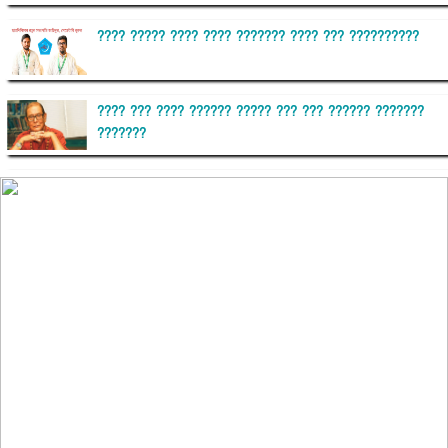
???? ????? ???? ???? ??????? ???? ??? ??????????
???? ??? ???? ?????? ????? ??? ??? ?????? ???????
???????
??????? ?????????
?????????? ?? ?????
??????? ?????????????? ?????? ????????????
?????????? ??????? ?????????????
?????? ???????? ???? ??????