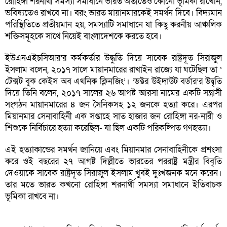
রোহিঙ্গা শরনার্থী সমস্যা সমাধানে ভারত অতীতেও কোনো ভূমিকা রাখেনি,
ভবিষ্যতেও রাখবে না। বরং ভারত মায়ানমারকেই সমর্থন দিবে। বিদ্যমান
পরিস্থিতিতে প্রতীয়মান হয়, সমস্যাটি সমাধানে যা কিছু করনীয় আঞ্চলিক
শক্তিসমূহকে সাথে নিয়েই বাংলাদেশকে করতে হবে।
ইউএনএইচসিআর’র কর্মকর্তার উদ্ধুতি দিয়ে সাবেক রাষ্ট্রদূত সিরাজুল
ইসলাম বলেন, ২০১৭ সালে মায়ানমারের রাখাইন রাজ্যে যা ঘটেছিল তা ‘
টেক্সট বুক কেইস অব এথনিক ক্লিনজিং’। ‘ডক্টর উইদাউট বর্ডার’র উদ্বৃতি
দিয়ে তিনি বলেন, ২০১৭ সালের ২৬ আগষ্ট আরসা নামের একটি সন্ত্রাসী
সংগঠন মায়ানমারের ৪ জন সৈনিকসহ ১২ জনকে হত্যা করে। এরপর
মিয়ানমার সেনাবাহিনী এক সপ্তাহে সাত হাজার জন রোহিঙ্গা নর-নারী ও
শিশুকে নির্বিচারে হত্যা করেছিল- যা ছিল একটি পরিকল্পিত গণহত্যা।
এই হত্যাকান্ডের সমর্থন জানিয়ে এবং মিয়ানমার সেনাবাহিনীকে প্রশংসা
করে ওই বছরের ২৭ আগষ্ট দিল্লীতে ভারতের পররাষ্ট্র মন্ত্রীর বিবৃতি
দেওয়াকে সাবেক রাষ্ট্রদূত সিরাজুল ইসলাম খুবই দুঃখজনক মনে করেন।
তার মতে ভারত কখনো রোহিঙ্গা শরনার্থী সমস্যা সমাধানে ইতিবাচক
ভূমিকা রাখবে না।