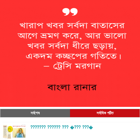
সর্বশেষ
সর্বাধিক পঠিত
??????? ?????? ??? �??? ???�