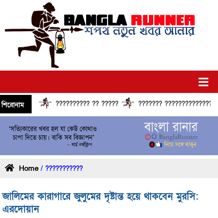
?????????? ?? ?????
??????? ?????????????? ??????
শিরোনাম
Home
/ ???????????
জালিমের কারাগারে জুলুমের দৃষ্টান্ত হয়ে থাকবেন মুরসি:
এরদোয়ান