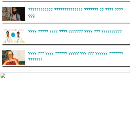
???????????? ?????????????? ??????? ?? ???? ????
???!
???? ????? ???? ???? ??????? ???? ??? ??????????
???? ??? ???? ?????? ????? ??? ??? ?????? ???????
???????
??????? ?????????
?????????? ?? ?????
??????? ?????????????? ?????? ????????????
?????????? ??????? ?????????????