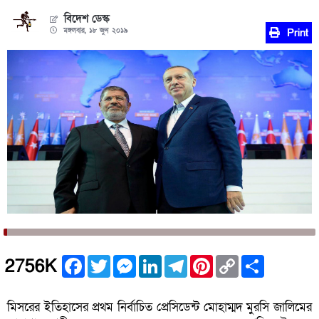
বিদেশ ডেস্ক
মঙ্গলবার, ১৮ জুন ২০১৯
Print
Facebook
Twitter
Messenger
LinkedIn
Telegram
Pinterest
Copy
Share
2756K
Link
মিসরের ইতিহাসের প্রথম নির্বাচিত প্রেসিডেন্ট মোহাম্মদ মুরসি জালিমের