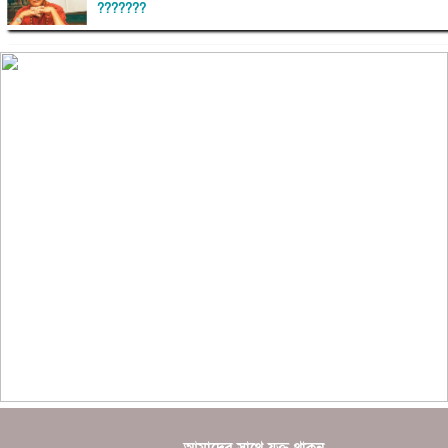
???????
??????? ?????????
?????????? ?? ?????
??????? ?????????????? ?????? ????????????
?????????? ??????? ?????????????
?????? ???????? ???? ??????
???????? ??? ?????, ????????? ????????? ???? ???
?????
?????? ????? ?????? ???? ???? ?????