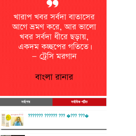
সর্বশেষ
সর্বাধিক পঠিত
??????? ?????? ??? �??? ???�