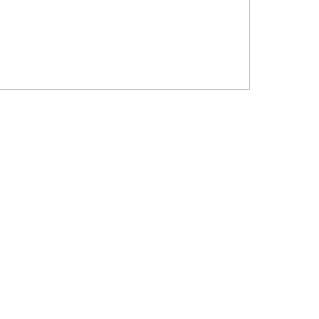
?????? ???????? ???? ??????
???????? ??? ?????, ????????? ?????????
???? ??? ?????
?????? ????? ?????? ???? ???? ?????