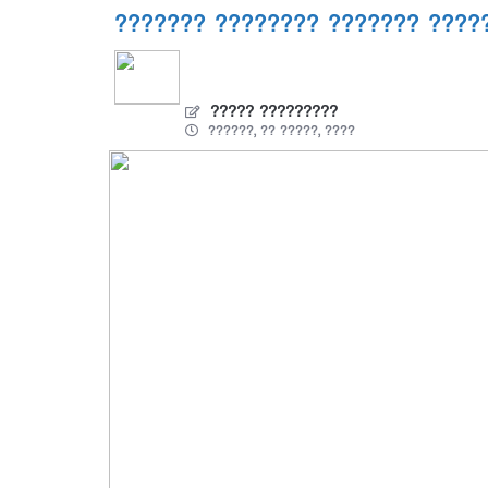
??????? ???????? ??????? ????
????? ?????????
??????, ?? ?????, ????