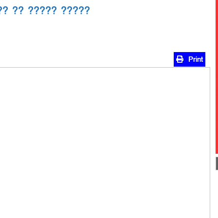
?? ?? ????? ?????
Print