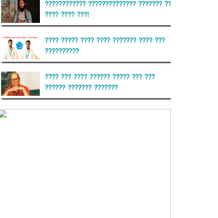
???????????? ?????????????? ??????? ??
???? ???? ???!
???? ????? ???? ???? ??????? ???? ???
??????????
???? ??? ???? ?????? ????? ??? ???
?????? ??????? ???????
??????? ?????????
?????????? ?? ?????
??????? ?????????????? ??????
???????????? ?????????? ???????
?????????????