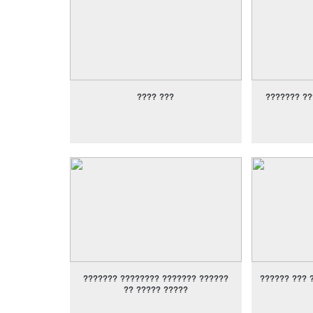
???? ???
??????? ??
??????? ???????? ??????? ??????
?????? ??? 
?? ????? ?????