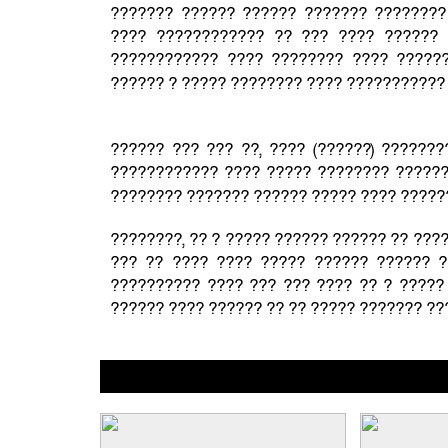
??????? ?????? ?????? ??????? ????????
???? ???????????? ?? ??? ???? ?????? 
???????????? ???? ???????? ???? ?????
?????? ? ????? ???????? ???? ??????????
?????? ??? ??? ??, ???? (??????) ??????
???????????? ???? ????? ???????? ??????
???????? ??????? ?????? ????? ???? ????
????????, ?? ? ????? ?????? ?????? ?? ???
??? ?? ???? ???? ????? ?????? ?????? ?
?????????? ???? ??? ??? ???? ?? ? ?????
?????? ???? ?????? ?? ?? ????? ??????? ??