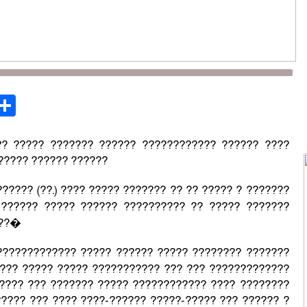
st
opy
Share
ink
?? ????? ??????? ?????? ???????????? ?????? ????
?????? ?????? ??????
????? (??.) ???? ????? ??????? ?? ?? ????? ? ???????
?????? ????? ?????? ?????????? ?? ????? ???????
???�
????????????? ????? ?????? ????? ???????? ???????
??? ????? ????? ??????????? ??? ??? ?????????????
????? ??? ??????? ????? ???????????? ???? ????????
???? ??? ???? ????-?????? ?????-????? ??? ?????? ?