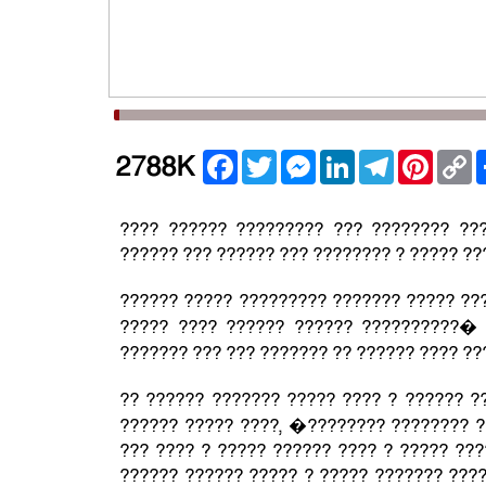
Facebook
Twitter
Messenger
LinkedIn
Telegram
Pintere
C
2788K
L
???? ?????? ????????? ??? ???????? ??
?????? ??? ?????? ??? ???????? ? ????? ?
?????? ????? ????????? ??????? ????? ???
????? ???? ?????? ?????? ??????????� 
??????? ??? ??? ??????? ?? ?????? ???? ?
?? ?????? ??????? ????? ???? ? ?????? ?
?????? ????? ????, �???????? ???????? ?
??? ???? ? ????? ?????? ???? ? ????? ??
?????? ?????? ????? ? ????? ??????? ????