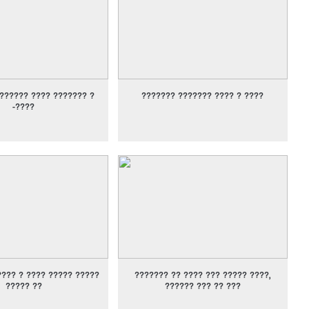
?????? ???? ??????? ?
??????? ??????? ???? ? ????
-????
???? ? ???? ????? ?????
??????? ?? ???? ??? ????? ????,
????? ??
?????? ??? ?? ???