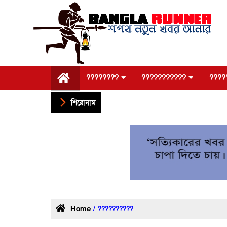
????????
???????????
????
শিরোনাম
Home
/ ??????????