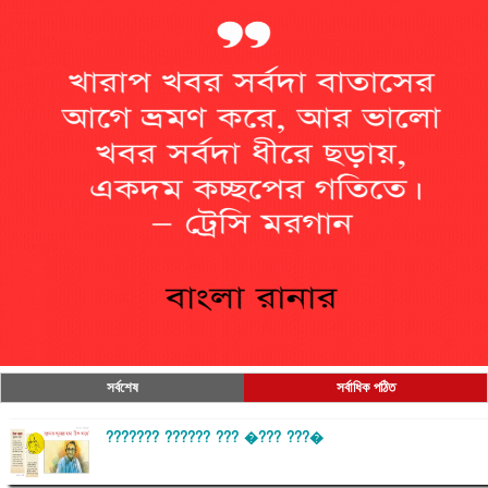
সর্বশেষ
সর্বাধিক পঠিত
??????? ?????? ??? �??? ???�