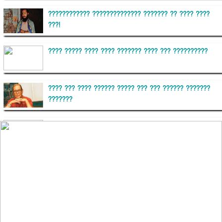
???????????? ?????????????? ??????? ?? ???? ????
???!
???? ????? ???? ???? ??????? ???? ??? ??????????
???? ??? ???? ?????? ????? ??? ??? ?????? ???????
???????
??????? ?????????
?????????? ?? ?????
??????? ?????????????? ?????? ????????????
?????????? ??????? ?????????????