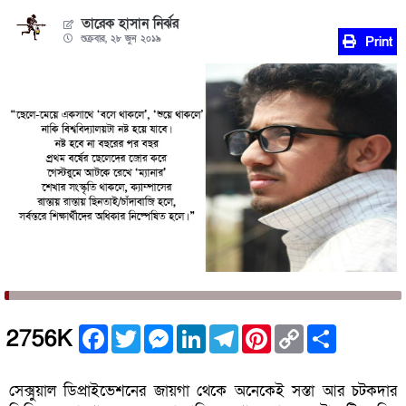
তারেক হাসান নির্ঝর
শুক্রবার, ২৮ জুন ২০১৯
Print
Facebook
Twitter
Messenger
LinkedIn
Telegram
Pinterest
Copy
Share
2756K
Link
সেক্সুয়াল ডিপ্রাইভেশনের জায়গা থেকে অনেকেই সস্তা আর চটকদার