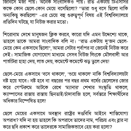
জিনিসে মজা পায়। অনেক সাংবাদিকও পায়। রাত একটায় টিএসসির
কক্ষে কোন ছেলে-কোন মেয়ে বসেছিলো? ‘‘তারা শুধু বসে ছিলো নাকি
অন্যকিছু করছিলো” -এর চেয়ে বহু গুরুত্বপূর্ণ বিষয় এই বিশ্ববিদ্যালয়ে
প্রতিদিন ঘটছে, যা নিউজ করার মতো।
শিরোনাম দেখে মানুষজন ক্লিক করবে, কারো যদি এমন উদ্দেশ্যে থাকে,
তাহলে তাকে আমরা সাংবাদিক বলি না। ‘‘রাত একটায় দু’জন ছেলে-
মেয়ে কেন একসাথে ছিলো”, আমরা সেটার পূর্বাপর না জেনেই নিউজ করে
দেই। সামাজিক যোগাযোগ মাধ্যমে সেসব নিউজ লিংকে মৌলবাদী আর
পার্ভাটরা হাহা দেয়, লাভ দেয়, কমেন্টে কমেন্টে ঝড় তুলে দেয়!
ছেলে-মেয়ে একসাথে ‘বসে থাকলে’, ‘শুয়ে থাকলে’ নাকি বিশ্ববিদ্যালয়টা
নষ্ট হয়ে যাবে। নষ্ট হবে না বছরের পর বছর প্রথম বর্ষের ছেলেদের জোর
করে গেস্টরুমে আটকে রেখে ‘ম্যানার’ শেখার সংস্কৃতি থাকলে,
ক্যাম্পাসের রাস্তায় রাস্তায় ছিনতাই/চাঁদাবাজি হলে, সর্বস্তরে শিক্ষার্থীদের
অধিকার নিষ্পেষিত হলে!
ছেলে মেয়ের একসাথে অবস্থান রাষ্ট্রের দণ্ডবিধি আইনে শাস্তিযোগ্য
অপরাধ? যদি না হয় তাহলে কি অপরাধে তাদের নাম, পরিচয় এবং ব্লার না
করে ছবি প্রকাশ করে তাদেরকে সামাজিকভাবে হেয় করা হলো?