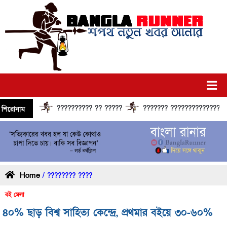
?????????? ?? ?????
??????? ?????????????? ?????
শিরোনাম
Home
/ ???????? ????
বই মেলা
৪০% ছাড় বিশ্ব সাহিত্য কেন্দ্রে, প্রথমার বইয়ে ৩০-৬০%