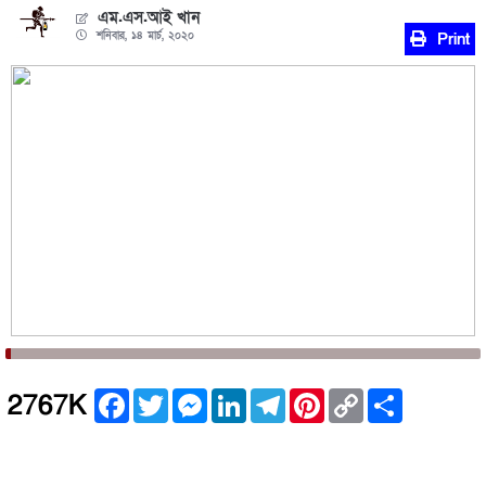
এম.এস.আই খান
শনিবার, ১৪ মার্চ, ২০২০
Print
Facebook
Twitter
Messenger
LinkedIn
Telegram
Pinterest
Copy
Share
2767K
Link