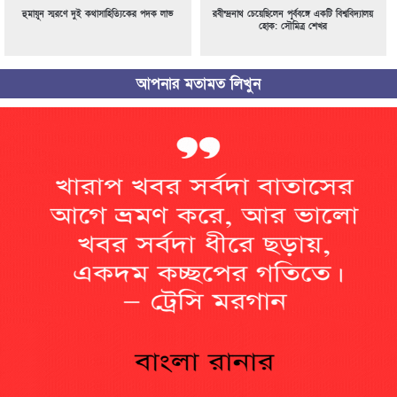
হুমায়ূন স্মরণে দুই কথাসাহিত্যিকের পদক লাভ
রবীন্দ্রনাথ চেয়েছিলেন পূর্ববঙ্গে একটি বিশ্ববিদ্যালয়
হোক: সৌমিত্র শেখর
আপনার মতামত লিখুন