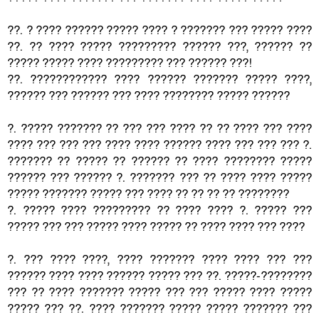
??. ? ???? ?????? ????? ???? ? ??????? ??? ????? ????
??. ?? ???? ????? ????????? ?????? ???, ?????? ??
????? ????? ???? ????????? ??? ?????? ???!
??. ???????????? ???? ?????? ??????? ????? ????,
?????? ??? ?????? ??? ???? ???????? ????? ??????
?. ????? ??????? ?? ??? ??? ???? ?? ?? ???? ??? ????
???? ??? ??? ??? ???? ???? ?????? ???? ??? ??? ??? ?.
??????? ?? ????? ?? ?????? ?? ???? ???????? ?????
?????? ??? ?????? ?. ??????? ??? ?? ???? ???? ?????
????? ??????? ????? ??? ???? ?? ?? ?? ?? ????????
?. ????? ???? ????????? ?? ???? ???? ?. ????? ???
????? ??? ??? ????? ???? ????? ?? ???? ???? ??? ????
?. ??? ???? ????, ???? ??????? ???? ???? ??? ???
?????? ???? ???? ?????? ????? ??? ??. ?????-????????
??? ?? ???? ??????? ????? ??? ??? ????? ???? ?????
????? ??? ??. ???? ??????? ????? ????? ??????? ???