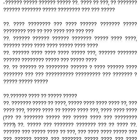
-?????? ????? ?????? ????? ??. ???? ?? ???, ?? ???????
?????? ??????? ????? ???????? ??? ??? ?????
??. ???? ???????? ??? ???? ?????? ??????? ?????
???????? ??? ?? ??? ???? ??? ??? ???
??. ?????? ?????? ?????? ??????? ????? ???? ????,
?????? ???? ???? ???? ????? ???? ????
??. ?????? ???? ???? ???? ????? ???, ?????? ???????
?????? ???????? ????? ??? ????? ????
??. ?? ?????? ?? ???????? ?????? ? ???? ?????? ????
??????? ??? ??? ?????????? ????????? ??? ??????? ?
????? ????? ?????
??.?????? ???? ?? ????? ?????
??. ??????? ????? ?? ????, ????? ???? ???? ???? ??, ???
???? ???, ????? ???? ?? ????? ???? ???, ???? ???? ????
(??? ?? ??????? ????? ??? ????? ???? ??? ????????
????) ??. ????? ??? ??????? ??????? ??? ?? ???? ??.
?????? ??? ????? ???? ?? ???, ??? ???? ???? ????? ???
??? ?????? ????? ??? ??????? ????? ???? ??? ????