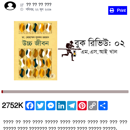
?? ?? ?? ???
শনিবার, ২২ জুন ২০১৯
Print
Facebook
Twitter
Messenger
LinkedIn
Telegram
Pinterest
Copy
Share
2752K
Link
???? ?? ??? ???? ????? ???? ????? ???? ??? ??? ???
????? ???? ??????? ??? ??????? ???? ????? ?????-