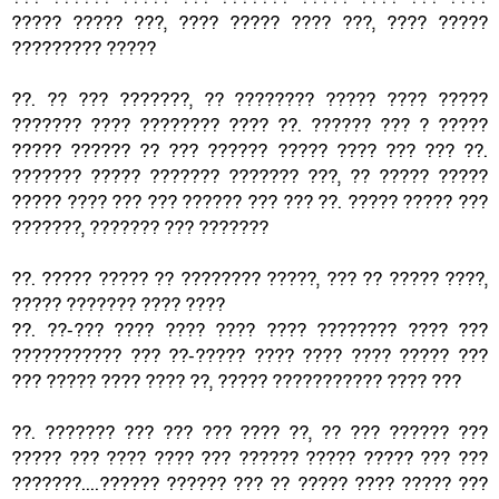
????? ????? ???, ???? ????? ???? ???, ???? ?????
????????? ?????
??. ?? ??? ???????, ?? ???????? ????? ???? ?????
??????? ???? ???????? ???? ??. ?????? ??? ? ?????
????? ?????? ?? ??? ?????? ????? ???? ??? ??? ??.
??????? ????? ??????? ??????? ???, ?? ????? ?????
????? ???? ??? ??? ?????? ??? ??? ??. ????? ????? ???
???????, ??????? ??? ???????
??. ????? ????? ?? ???????? ?????, ??? ?? ????? ????,
????? ??????? ???? ????
??. ??-??? ???? ???? ???? ???? ???????? ???? ???
??????????? ??? ??-????? ???? ???? ???? ????? ???
??? ????? ???? ???? ??, ????? ??????????? ???? ???
??. ??????? ??? ??? ??? ???? ??, ?? ??? ?????? ???
????? ??? ???? ???? ??? ?????? ????? ????? ??? ???
???????....?????? ?????? ??? ?? ????? ???? ????? ???