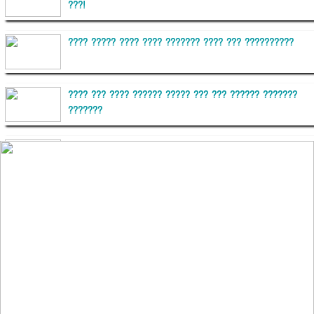
???!
???? ????? ???? ???? ??????? ???? ??? ??????????
???? ??? ???? ?????? ????? ??? ??? ?????? ???????
???????
??????? ?????????
?????????? ?? ?????
??????? ?????????????? ?????? ????????????
?????????? ??????? ?????????????
?????? ???????? ???? ??????