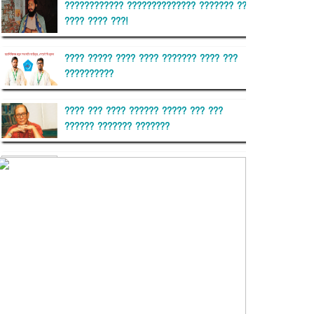
???????????? ?????????????? ??????? ??
???? ???? ???!
???? ????? ???? ???? ??????? ???? ???
??????????
???? ??? ???? ?????? ????? ??? ???
?????? ??????? ???????
??????? ?????????
?????????? ?? ?????
??????? ?????????????? ??????
???????????? ?????????? ???????
?????????????