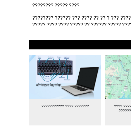
???????? ????? ????
???????? ?????? ??? ???? ?? ?? ? ??? ???
????? ???? ???? ????? ?? ?????? ????? ???
??????????? ???? ???????
???? ???
??????