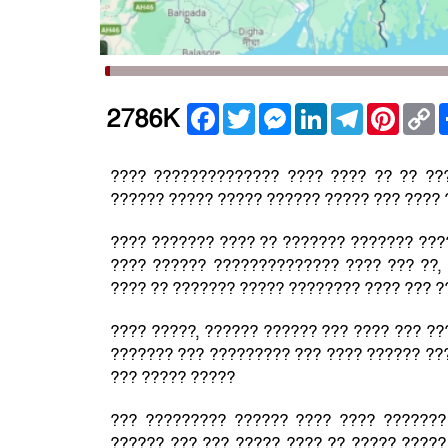
Facebook
Twitter
Messenger
LinkedIn
Telegram
Pintere
C
2786K
L
???? ?????????????? ???? ???? ?? ?? ??
?????? ????? ????? ?????? ????? ??? ????
???? ??????? ???? ?? ??????? ??????? ???
???? ?????? ?????????????? ???? ??? ??, 
???? ?? ??????? ????? ???????? ???? ??? ?
???? ?????, ?????? ?????? ??? ???? ??? ?
??????? ??? ????????? ??? ???? ?????? ??
??? ????? ?????
??? ????????? ?????? ???? ???? ???????
?????? ??? ??? ????? ???? ?? ????? ?????