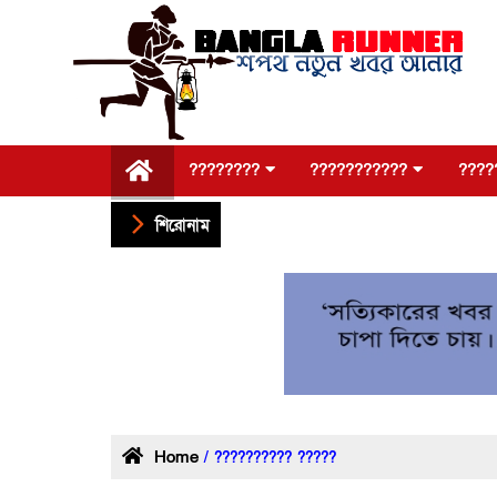
????????
???????????
????
শিরোনাম
Home
/ ?????????? ?????