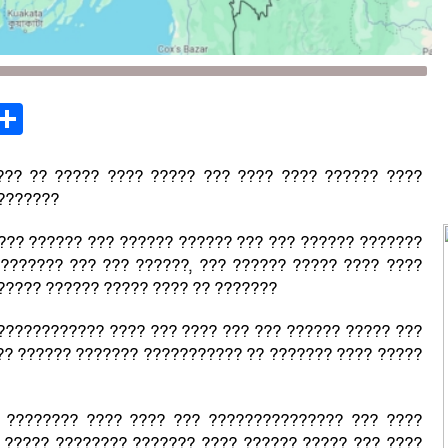
st
opy
Share
ink
??? ?? ????? ???? ????? ??? ???? ???? ?????? ????
 ???????
??? ?????? ??? ?????? ?????? ??? ??? ?????? ???????
??????? ??? ??? ??????, ??? ?????? ????? ???? ????
????? ?????? ????? ???? ?? ???????
????????????? ???? ??? ???? ??? ??? ?????? ????? ???
?? ?????? ??????? ??????????? ?? ??????? ???? ?????
 ???????? ???? ???? ??? ??????????????? ??? ????
 ????? ???????? ??????? ???? ?????? ????? ??? ????