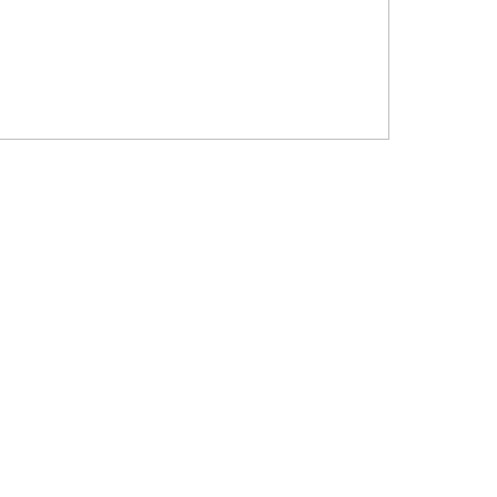
?????? ???????? ???? ??????
???????? ??? ?????, ????????? ?????????
???? ??? ?????
?????? ????? ?????? ???? ???? ?????