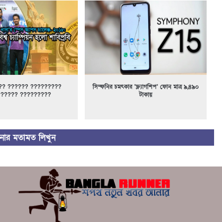
?? ?????? ?????????
সিম্ফনির চমৎকার ‘ফ্ল্যাগশিপ’ ফোন মাত্র ৯,৪৯০
?????? ?????????
টাকায়
ার মতামত লিখুন