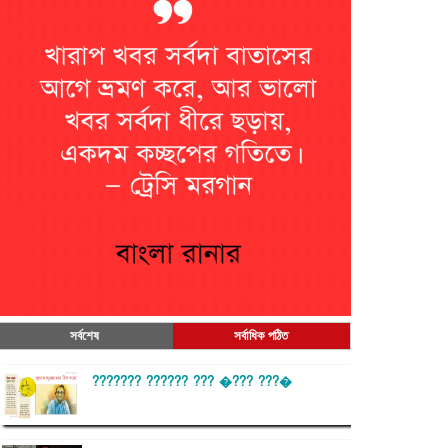
সর্বশেষ
সর্বাধিক পঠিত
??????? ?????? ??? �??? ???�