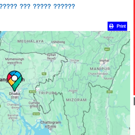
????? ??? ????? ??????
Print