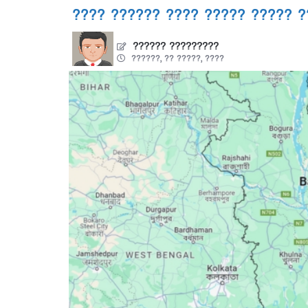
???? ?????? ???? ????? ????? ?
?????? ?????????
??????, ?? ?????, ????