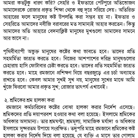
আমরা কতটুকু ধারণ করি? সেহরি ও ইফতারে পেটপুরে অতিভোজন
আমাদেরকে রোজার প্রকৃত শিক্ষা থেকে বহু দূরে সরিয়ে দেয়। অতিরিক্ত
আহারের ফলে মানুষের কষ্ট উপলব্ধি করা সম্ভব হয় না। ইফতার ও
সেহরিতে আমাদের নবীজি বরাবরের মত সামান্যই আহার করতেন। কিন্তু
আমাদের অতি আহারে বেদনাক্লিষ্ট মানুষের মুখগুলো আমাদের সামনে
আর ভাসে না।
পৃথিবীব্যাপী অভুক্ত মানুষের কষ্টের কথা ভাবতে হবে। তাদের প্রতি
সহমর্মিতা জাগ্রত করতে হবে। নিজের আশপাশের দরিদ্র মানুষগুলোর
চেহারায় হাসি ফোটাবার চেষ্টা করতে হবে। তাদের প্রতি সহমর্মিতা জাগ্রত
করতে হবে। মাহে রমজানে প্রশিক্ষণ নিয়ে বছরজুড়ে এর চর্চা অব্যাহত
রাখতে হবে। কেবল আমার সুখই সুখ নয়, মানুষের সুখের মাঝে আমি
খুঁজে ফিরবো আমার প্রকৃত সুখ; রোজার তাৎপর্য এখানেই।
২. শ্রমিকের শ্রম হালকা করা
রমজানে কর্মচারিদের কষ্টের বোঝা হালকা করার নির্দেশ এসেছে।
শ্রমিকদের প্রতি দয়াপরবশ হওয়ার কথা বলা হয়েছে। ইসলামে শ্রমিকের
অধিকার অসামান্য। তার শ্রমঘণ্টা, শ্রমমূল্য, সামাজিক মর্যাদা ও অধিকার
ইসলামে সুন্দরতম উপায়ে সংরক্ষিত। তদুপরি মাহে রমজানে শ্রমিকের কষ্ট
হালকা করার নির্দেষ দিয়ে বলা হয়েছে, যে ব্যক্তি এ মাসে তার গোলাম