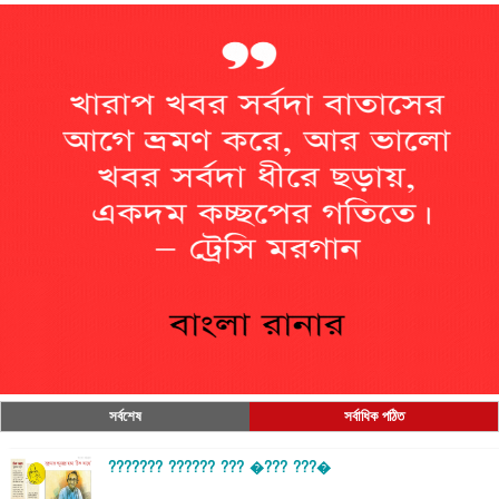
সর্বশেষ
সর্বাধিক পঠিত
??????? ?????? ??? �??? ???�