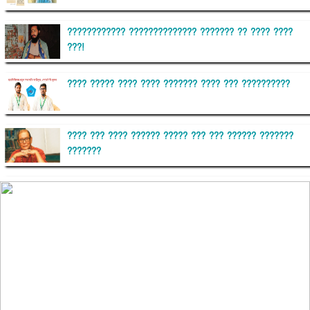
???????????? ?????????????? ??????? ?? ???? ????
???!
???? ????? ???? ???? ??????? ???? ??? ??????????
???? ??? ???? ?????? ????? ??? ??? ?????? ???????
???????
??????? ?????????
?????????? ?? ?????
??????? ?????????????? ?????? ????????????
?????????? ??????? ?????????????