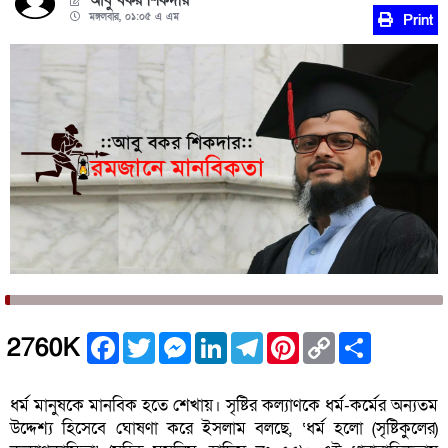
আবু বকর শিকদার
মঙ্গলবার, ০১:০৫ এ এম
Print
Facebook
Twitter
Messenger
LinkedIn
Telegram
Pinterest
Copy
Share
2760K
Link
ধর্ম মানুষকে মানবিক হতে শেখায়। সৃষ্টির কল্যাণকে ধর্ম-কর্মের অন্যতম
উদ্দেশ্য হিসেবে ঘোষণা করে ইসলাম বলছে, ‘ধর্ম হলো (সৃষ্টিকু্লের)