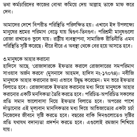
তথা কর্মচারিদের কাজের বোঝা কমিয়ে দেয় আল্লাহ তাকে মাফ করে
দেন।
আমাদের দেশে বিপরীত পরিস্থিতি পরিলক্ষিত হয়। এখানে ইদ উপলক্ষ্যে
মানুষের শ্রমের পরিমাণ বেড়ে যায় দ্বিগুণ-তিনগুণ। পরিশ্রমী মানুষগুলো
রোজা রাখতেও ভুলে যায়। রাষ্ট্রীয় ব্যবস্থাপনা, সামাজিক রীতিনীতি এমন
পরিস্থিতি সৃষ্টি করেছে। ধীরে ধীরে এ অবস্থা থেকে বের হয়ে আসতে হবে।
৩.মানুষকে আহার করানো
হাদিসে আছে, ‘রোজাদারকে ইফতার করালে রোজাদারের সমপরিমাণ
সাওয়াব অর্জন করবে’ (মুসনাদে আহমদ, হাদিস নং-১৭০৭৪)। নবীজি
মানুষকে আহার করানোর জন্য এভাবে উদ্বুদ্ধ করেছেন। মন ভরে ইফতার
বিলাতে হবে। রোজাদারকে ইফতার করানোর মধ্য দিয়ে মানু্ষকে আহার
করানোর একটি মনসিকতা তৈরি করতে হবে। পরিচিত-অপরিচিত সকলের
প্রতি সমান ভালোবাসা নিয়ে ইফতার বিলাতে হবে। অপরের পাশে
দাঁড়ানোর এই মূল্যবান মানসিকতার মধ্য দিয়ে আভিজাত্যের একটা চর্চা
নিজেদের জীবনে সৃষ্টি করতে হবে। বছরের বাকি দিনগুলোতেও সৃষ্টির
প্রতি যথাযথ বদান্যতা প্রদর্শন করতে হবে। এগুলোই রমজান শিখিয়ে
যায়।