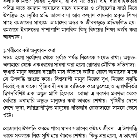
কল্যাণকামিতা’ (সহিহ মুসলিম, হাদিস নং ৫৫)। এই ধারাবাহিকতায়
পবিত্র মাহে রমজান আমাদের মাঝে মানবতা ও সৌহার্দ্যের বার্তা নিয়ে
উপস্থিত হয়।সৃষ্টির প্রতি ভালোবাসা আর কল্যাণ কামনার প্রকৃত শিক্ষা
মাহে রমজানের মাধ্যমে আমাদের অন্তর ও জীবনজুড়ে প্রতিফলিত হয়।
রমজানে ইবাদতের পাশাপাশি মানবিক কিছু বিষয়ের শিক্ষা অর্জন করা
আবশ্যক।
১.গরীবের কষ্ট অনুধাবন করা
সওম হলো সূর্যোদয় থেকে সূর্যাস্ত পর্যন্ত নিজেকে সংযত রাখা। অভুক্ত-
অনাহারে থেকে একধরনের সাধনা করা হলো রোজার মৌলিক প্রতিপাদ্য।
ক্ষুধার্ত মানুষ বছরের বারোটা মাস কীভাবে কাটায় রোজা আমাদের মাঝে
সে উপলব্ধি জাগ্রত করে। বিশ্বব্যাপী মানুষ নিজের সুখ, নিজের সমৃদ্ধি
নিয়েই ব্যস্ত থাকে। পুঁজিবাদী সমাজ ব্যক্তিকে করে তুলেছে আত্মস্বার্থনির্ভর
দ্বিপদবিশিষ্ট এক অদ্ভুদ প্রাণি হিসেবে। রোজা এ ধরণের প্রবণতা থেকে
বেরিয়ে অনাহারি অভুক্ত মানুষের কথা ভাবতে শেখায়। পৃথিবীর দেশে
দেশে ক্ষুদা, দারিদ্র্যপীড়িত মানুষের প্রতিচ্ছবি রোজাদারেে সামনে ভেসে
ওঠে।
রোজাদার উপলব্ধি করতে পারে মানব সন্তানের কষ্টময় জীবন। এ উপলব্ধি
তাকে সকলকে নিয়ে সুখি হয়ে বাঁচতে শেখায়। কিন্তু প্রশ্ন হলো, এ তাৎপর্য