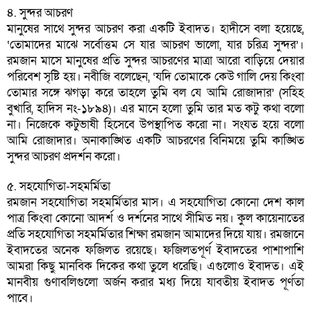
৪. সুন্দর আচরণ
মানুষের সাথে সুন্দর আচরণ করা একটি ইবাদত। হাদীসে বলা হয়েছে,
‘তোমাদের মাঝে সর্বোত্তম সে যার আচরণ ভালো, যার চরিত্র সুন্দর’।
রমজান মাসে মানুষের প্রতি সুন্দর আচরণের মাত্রা আরো বাড়িয়ে দেয়ার
পরিবেশ সৃষ্টি হয়। নবীজি বলেছেন, ‘যদি তোমাকে কেউ গালি দেয় কিংবা
তোমার সঙ্গে ঝগড়া করে তাহলে তুমি বল যে আমি রোজাদার’ (সহিহ
বুখারি, হাদিস নং-১৮৯৪)। এর মানে হলো তুমি তার মত কটু কথা বলো
না। নিজেকে কটুভাষী হিসেবে উপস্থাপিত করো না। সংযত হয়ে বলো
আমি রোজাদার। অনাকাঙ্খিত একটি আচরণের বিনিময়ে তুমি কাঙ্খিত
সুন্দর আচরণ প্রদর্শন করো।
৫. সহযোগিতা-সহমর্মিতা
রমজান সহযোগিতা সহমর্মিতার মাস। এ সহযোগিতা কোনো দেশ কাল
পাত্র কিংবা কোনো আদর্শ ও দর্শনের সাথে সীমিত নয়। কুল কায়েনাতের
প্রতি সহযোগিতা সহমর্মিতার শিক্ষা রমজান আমাদের দিয়ে যায়। রমজানে
ইবাদতের অনেক ফজিলত রয়েছে। ফজিলতপূর্ণ ইবাদতের পাশাপাশি
আমরা কিছু মানবিক দিকের কথা তুলে ধরেছি। এগুলোও ইবাদত। এই
মানবীয় গুণাবলিগুলো অর্জন করার মধ্য দিয়ে যাবতীয় ইবাদত পূর্ণতা
পাবে।