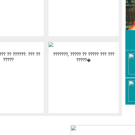
??? ?? ??????: ??? ??
???????, ????? ?? ????? ??? ???
?????
?????�