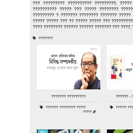
??? ????????? ?????????? ?????????, ?????
?????????? ????? ??? ????? ???????? ?????
????????? ? ??????? ???????? ??????? ????? 
????? ????? ??? ?? ????? ????? ??? ????????
???? ???????? ?????? ?????? ??????? ??? ????, 
????????
??????? ?????????
?????? - 
??????? ????????? ?????
?????? ???
?????