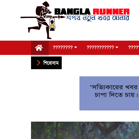
????????
???????????
????
শিরোনাম