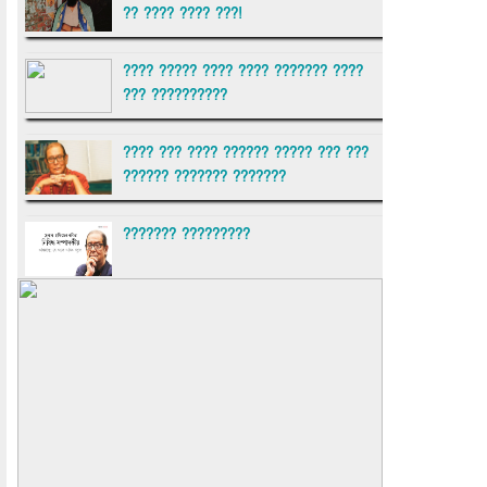
?? ???? ???? ???!
???? ????? ???? ???? ??????? ????
??? ??????????
???? ??? ???? ?????? ????? ??? ???
?????? ??????? ???????
??????? ?????????
?????????? ?? ?????
??????? ?????????????? ??????
???????????? ?????????? ???????
?????????????