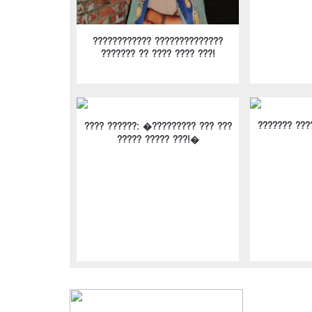
???????????? ??????????????
??????? ?? ???? ???? ???!
??????? ???
???? ??????: �????????? ??? ???
????? ????? ???!�