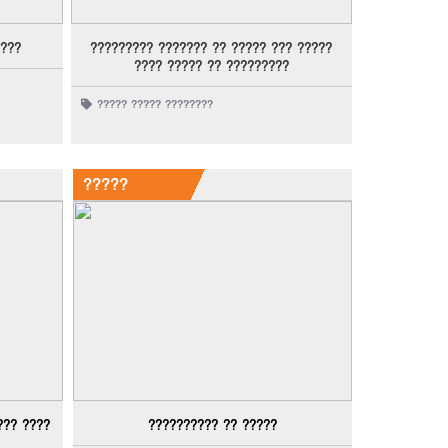
????
????????? ??????? ?? ????? ??? ?????
???? ????? ?? ?????????
????? ????? ????????
?????
??? ????
?????????? ?? ?????