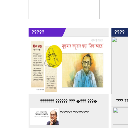
?????
????
'??? ?
??????? ?????? ??? �??? ???�
??????? ?????????