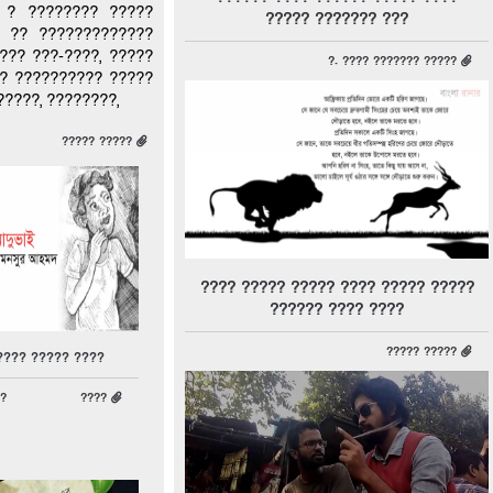
 ? ???????? ?????
????? ??????? ???
 ?? ?????????????
??? ???-????, ?????
?. ???? ??????? ?????
?? ?????????? ?????
?????, ????????,
????? ?????
???? ????? ????? ???? ????? ?????
?????? ???? ????
????? ?????
???? ????? ????
?
????