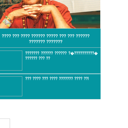
???? ??? ???? ?????? ????? ??? ??? ??????
??????? ???????
??????? ?????? ?????? ?�??????????�
?????? ??? ??
??? ???? ??? ???? ??????? ???? ??!