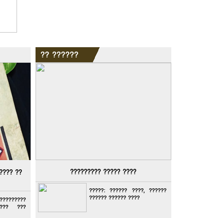
?? ??????
????????? ????? ????
???? ??
?????: ?????? ????, ??????
?????? ?????? ????
????????
??? ???