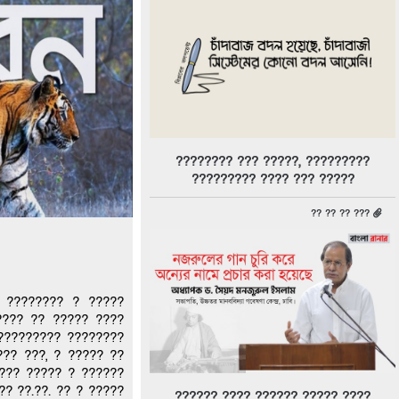
???????? ??? ?????, ?????????
????????? ???? ??? ?????
?? ?? ?? ???
 ???????? ? ?????
???? ?? ????? ????
????????? ????????
?? ???, ? ????? ??
???? ????? ? ??????
? ??.??. ?? ? ?????
?????? ???? ?????? ????? ????