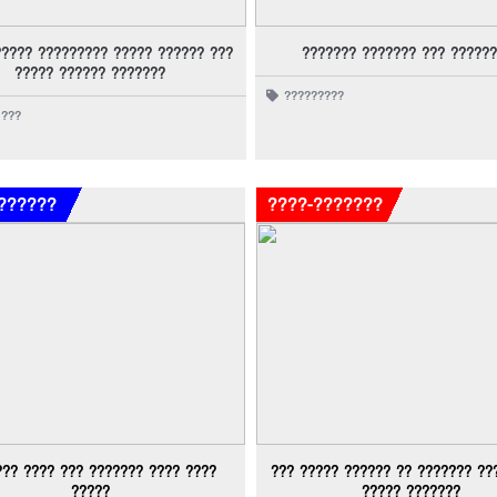
???? ????????? ????? ?????? ???
??????? ??????? ??? ?????
????? ?????? ???????
?????????
 ???
??????
????-???????
??? ???? ??? ??????? ???? ????
??? ????? ?????? ?? ??????? ??
?????
????? ???????