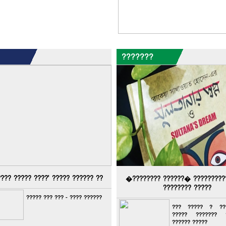
???????
???? ????? ????' ????? ?????? ??
�???????? ??????� ?????????
???????? ?????
????? ??? ??? - ???? ??????
??? ????? ? ???
????? ??????? 
?????? ?????