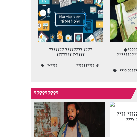
??????? ???????? ????
�????
??????? ?-????
?????????
?-????
??????????
???? ?????
?????????
???? ????
???? 