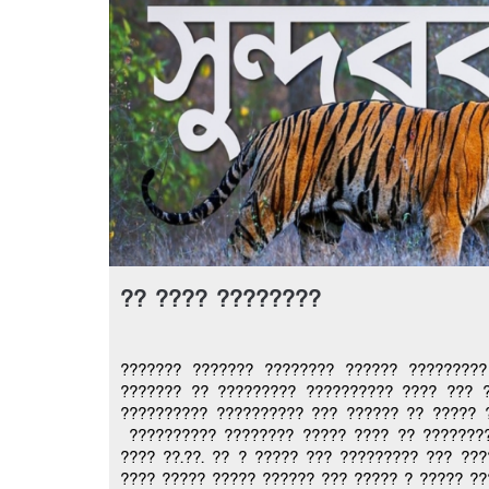
?? ???? ????????
??????? ??????? ???????? ?????? ?????????
??????? ?? ????????? ?????????? ???? ??? 
?????????? ?????????? ??? ?????? ?? ????? 
?????????? ???????? ????? ???? ?? ????????
???? ??.??. ?? ? ????? ??? ????????? ??? ??
???? ????? ????? ?????? ??? ????? ? ????? ???