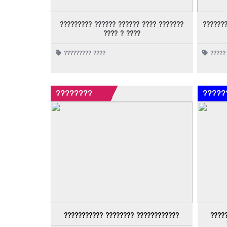
????????? ?????? ?????? ???? ???????
???????
???? ? ????
????????? ????
?????
????????
?????
??????????? ???????? ????????????
????